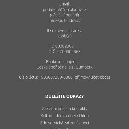
Email:
podatelna@ou.bludov.cz
(oficiální podání)
info@ou.bludov.cz
ID datové schránky:
sa8bfg9
IČ: 00302368
DIČ: CZ00302368
Bankovní spojení:
Česká spořitelna, a.s., Šumperk
Číslo účtu: 1905607389/0800 (příjmový účet obce)
DŮLEŽITÉ ODKAZY
Základní údaje a kontakty
Kulturní dům a obecní klub
Zdravotnická zařízení v obci