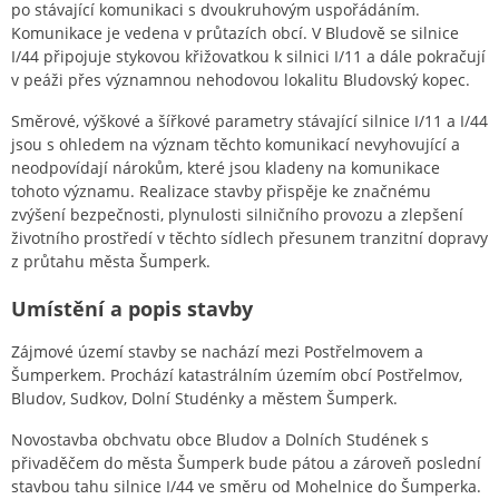
po stávající komunikaci s dvoukruhovým uspořádáním.
Komunikace je vedena v průtazích obcí. V Bludově se silnice
I/44 připojuje stykovou křižovatkou k silnici I/11 a dále pokračují
v peáži přes významnou nehodovou lokalitu Bludovský kopec.
Směrové, výškové a šířkové parametry stávající silnice I/11 a I/44
jsou s ohledem na význam těchto komunikací nevyhovující a
neodpovídají nárokům, které jsou kladeny na komunikace
tohoto významu. Realizace stavby přispěje ke značnému
zvýšení bezpečnosti, plynulosti silničního provozu a zlepšení
životního prostředí v těchto sídlech přesunem tranzitní dopravy
z průtahu města Šumperk.
Umístění a popis stavby
Zájmové území stavby se nachází mezi Postřelmovem a
Šumperkem. Prochází katastrálním územím obcí Postřelmov,
Bludov, Sudkov, Dolní Studénky a městem Šumperk.
Novostavba obchvatu obce Bludov a Dolních Studének s
přivaděčem do města Šumperk bude pátou a zároveň poslední
stavbou tahu silnice I/44 ve směru od Mohelnice do Šumperka.