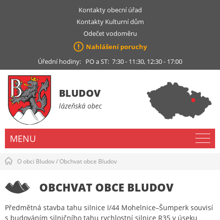
Kontakty obecní úřad
Kontakty Kulturní dům
Odečet vodoměru
Nahlášení poruchy
Úřední hodiny: PO a ST: 7:30 - 11:30, 12:30 - 17:00
BLUDOV
lázeňská obec
MENU
O obci Bludov
/
Obchvat obce Bludov
OBCHVAT OBCE BLUDOV
Předmětná stavba tahu silnice I/44 Mohelnice–Šumperk souvisí
s budováním silničního tahu rychlostní silnice R35 v úseku