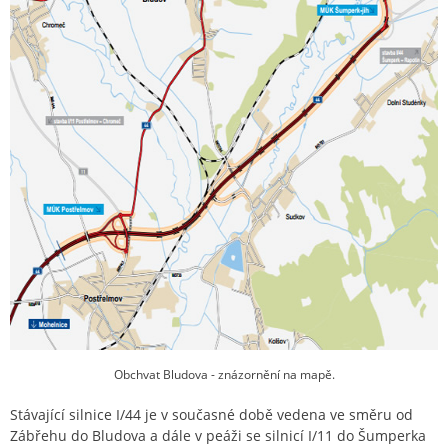
Obchvat Bludova - znázornění na mapě.
Stávající silnice I/44 je v současné době vedena ve směru od
Zábřehu do Bludova a dále v peáži se silnicí I/11 do Šumperka