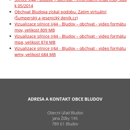
k 05/2014
Obchvat Bludova získal podobu. Zatím virtuální
(Šumperský a jesenický deník.cz)
Vizualizace silnice I/44 - Bludov – obchvat - video formátu
mov, velikost 809 MB
Vizualizace silnice I/44 - Bludov – obchvat - video formátu
mpg, velikost 874 MB
Vizualizace silnice I/44 - Bludov – obchvat - video formátu
wmv, velikost 684 MB
ADRESA A KONTAKT OBCE BLUDOV
Obecní úřad Bludov
Jana Žižky 195
789 61 Bludov