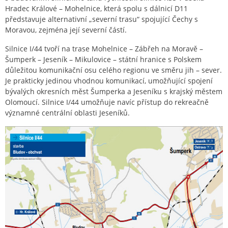
Hradec Králové – Mohelnice, která spolu s dálnicí D11
představuje alternativní „severní trasu“ spojující Čechy s
Moravou, zejména její severní částí.
Silnice I/44 tvoří na trase Mohelnice – Zábřeh na Moravě –
Šumperk – Jeseník – Mikulovice – státní hranice s Polskem
důležitou komunikační osu celého regionu ve směru jih – sever.
Je prakticky jedinou vhodnou komunikací, umožňující spojení
bývalých okresních měst Šumperka a Jeseníku s krajský městem
Olomoucí. Silnice I/44 umožňuje navíc přístup do rekreačně
významné centrální oblasti Jeseníků.