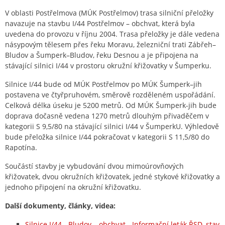
V oblasti Postřelmova (MÚK Postřelmov) trasa silniční přeložky
navazuje na stavbu I/44 Postřelmov – obchvat, která byla
uvedena do provozu v říjnu 2004. Trasa přeložky je dále vedena
násypovým tělesem přes řeku Moravu, železniční trati Zábřeh–
Bludov a Šumperk–Bludov, řeku Desnou a je připojena na
stávající silnici I/44 v prostoru okružní křižovatky v Šumperku.
Silnice I/44 bude od MÚK Postřelmov po MÚK Šumperk–jih
postavena ve čtyřpruhovém, směrově rozděleném uspořádání.
Celková délka úseku je 5200 metrů. Od MÚK Šumperk-jih bude
doprava dočasně vedena 1270 metrů dlouhým přivaděčem v
kategorii S 9,5/80 na stávající silnici I/44 v ŠumperkU. Výhledově
bude přeložka silnice I/44 pokračovat v kategorii S 11,5/80 do
Rapotína.
Součástí stavby je vybudování dvou mimoúrovňových
křižovatek, dvou okružních křižovatek, jedné stykové křižovatky a
jednoho připojení na okružní křižovatku.
Další dokumenty, články, videa:
Silnice I/44 - Bludov – obchvat - Informační leták ŘSD, stav