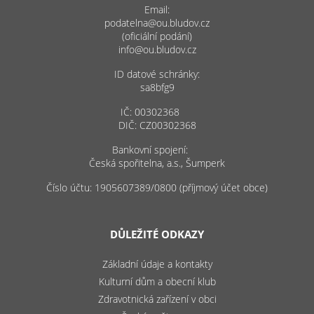
Email:
podatelna@ou.bludov.cz
(oficiální podání)
info@ou.bludov.cz
ID datové schránky:
sa8bfg9
IČ: 00302368
DIČ: CZ00302368
Bankovní spojení:
Česká spořitelna, a.s., Šumperk
Číslo účtu: 1905607389/0800 (příjmový účet obce)
DŮLEŽITÉ ODKAZY
Základní údaje a kontakty
Kulturní dům a obecní klub
Zdravotnická zařízení v obci