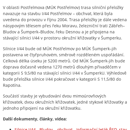
V oblasti Postřelmova (MÚK Postřelmov) trasa silniční přeložky
navazuje na stavbu I/44 Postřelmov – obchvat, která byla
uvedena do provozu v říjnu 2004. Trasa přeložky je dále vedena
násypovým tělesem přes řeku Moravu, železniční trati Zábřeh–
Bludov a Šumperk–Bludov, řeku Desnou a je připojena na
stávající silnici I/44 v prostoru okružní křižovatky v Šumperku.
Silnice I/44 bude od MÚK Postřelmov po MÚK Šumperk–jih
postavena ve čtyřpruhovém, směrově rozděleném uspořádání.
Celková délka úseku je 5200 metrů. Od MÚK Šumperk-jih bude
doprava dočasně vedena 1270 metrů dlouhým přivaděčem v
kategorii S 9,5/80 na stávající silnici I/44 v ŠumperkU. Výhledově
bude přeložka silnice I/44 pokračovat v kategorii S 11,5/80 do
Rapotína.
Součástí stavby je vybudování dvou mimoúrovňových
křižovatek, dvou okružních křižovatek, jedné stykové křižovatky a
jednoho připojení na okružní křižovatku.
Další dokumenty, články, videa:
Silnice I/44 - Bludov – obchvat - Informační leták ŘSD, stav