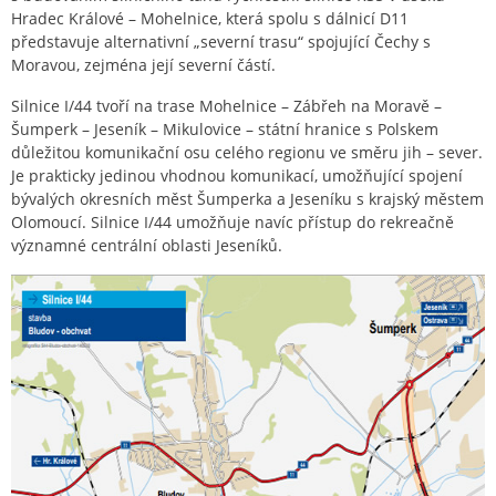
Hradec Králové – Mohelnice, která spolu s dálnicí D11
představuje alternativní „severní trasu“ spojující Čechy s
Moravou, zejména její severní částí.
Silnice I/44 tvoří na trase Mohelnice – Zábřeh na Moravě –
Šumperk – Jeseník – Mikulovice – státní hranice s Polskem
důležitou komunikační osu celého regionu ve směru jih – sever.
Je prakticky jedinou vhodnou komunikací, umožňující spojení
bývalých okresních měst Šumperka a Jeseníku s krajský městem
Olomoucí. Silnice I/44 umožňuje navíc přístup do rekreačně
významné centrální oblasti Jeseníků.