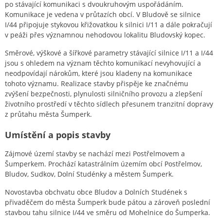
po stávající komunikaci s dvoukruhovým uspořádáním.
Komunikace je vedena v průtazích obcí. V Bludově se silnice
I/44 připojuje stykovou křižovatkou k silnici I/11 a dále pokračují
v peáži přes významnou nehodovou lokalitu Bludovský kopec.
Směrové, výškové a šířkové parametry stávající silnice I/11 a I/44
jsou s ohledem na význam těchto komunikací nevyhovující a
neodpovídají nárokům, které jsou kladeny na komunikace
tohoto významu. Realizace stavby přispěje ke značnému
zvýšení bezpečnosti, plynulosti silničního provozu a zlepšení
životního prostředí v těchto sídlech přesunem tranzitní dopravy
z průtahu města Šumperk.
Umístění a popis stavby
Zájmové území stavby se nachází mezi Postřelmovem a
Šumperkem. Prochází katastrálním územím obcí Postřelmov,
Bludov, Sudkov, Dolní Studénky a městem Šumperk.
Novostavba obchvatu obce Bludov a Dolních Studének s
přivaděčem do města Šumperk bude pátou a zároveň poslední
stavbou tahu silnice I/44 ve směru od Mohelnice do Šumperka.