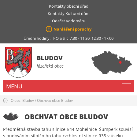
Kontakty obecní úřad
Kontakty Kulturní dům
Odečet vodoměru
Nahlášení poruchy
Úřední hodiny: PO a ST: 7:30 - 11:30, 12:30 - 17:00
BLUDOV
lázeňská obec
MENU
O obci Bludov
/
Obchvat obce Bludov
OBCHVAT OBCE BLUDOV
Předmětná stavba tahu silnice I/44 Mohelnice–Šumperk souvisí
s budováním silničního tahu rychlostní silnice R35 v úseku