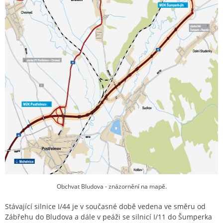
Obchvat Bludova - znázornění na mapě.
Stávající silnice I/44 je v současné době vedena ve směru od
Zábřehu do Bludova a dále v peáži se silnicí I/11 do Šumperka