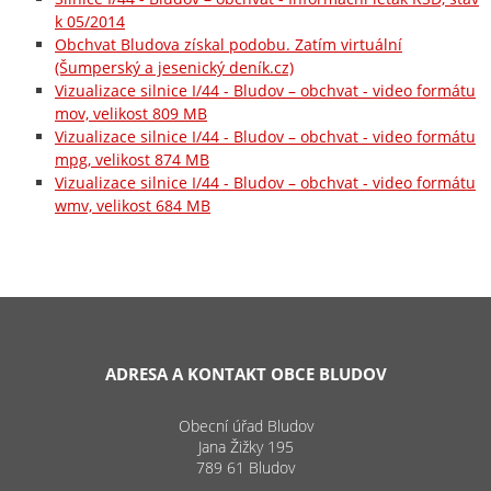
k 05/2014
Obchvat Bludova získal podobu. Zatím virtuální
(Šumperský a jesenický deník.cz)
Vizualizace silnice I/44 - Bludov – obchvat - video formátu
mov, velikost 809 MB
Vizualizace silnice I/44 - Bludov – obchvat - video formátu
mpg, velikost 874 MB
Vizualizace silnice I/44 - Bludov – obchvat - video formátu
wmv, velikost 684 MB
ADRESA A KONTAKT OBCE BLUDOV
Obecní úřad Bludov
Jana Žižky 195
789 61 Bludov