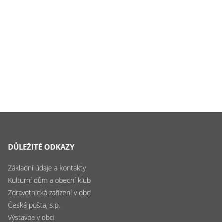
DŮLEŽITÉ ODKAZY
Základní údaje a kontakty
Kulturní dům a obecní klub
Zdravotnická zařízení v obci
Česká pošta, s.p.
Výstavba v obci