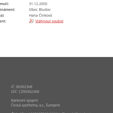
mutí:
31.12.2050
oznámení:
Obec Bludov
a):
Hana Činková
nt:
Stáhnout soubor
IČ: 00302368
DIČ: CZ00302368
Bankovní spojení:
Česká spořitelna, a.s., Šumperk