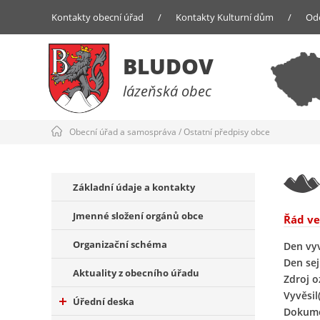
Kontakty obecní úřad
/
Kontakty Kulturní dům
/
Od
BLUDOV
lázeňská obec
Obecní úřad a samospráva
/
Ostatní předpisy obce
Základní údaje a kontakty
Jmenné složení orgánů obce
Řád ve
Organizační schéma
Den vy
Den sej
Aktuality z obecního úřadu
Zdroj 
Vyvěsil(
Úřední deska
Dokume