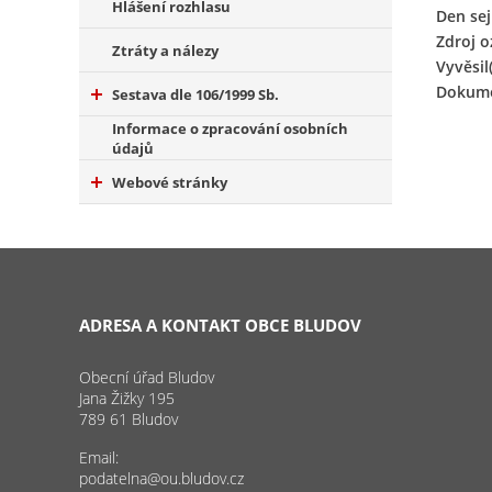
Hlášení rozhlasu
Den sej
Zdroj 
Ztráty a nálezy
Vyvěsil(
Dokume
Sestava dle 106/1999 Sb.
Informace o zpracování osobních
údajů
Webové stránky
ADRESA A KONTAKT OBCE BLUDOV
Obecní úřad Bludov
Jana Žižky 195
789 61 Bludov
Email:
podatelna@ou.bludov.cz