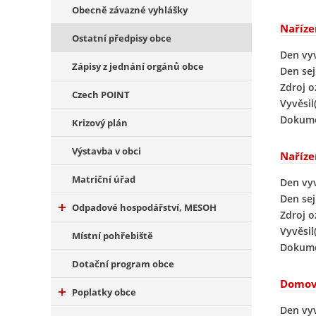
Obecně závazné vyhlášky
Naříze
Ostatní předpisy obce
Den vy
Zápisy z jednání orgánů obce
Den sej
Zdroj 
Czech POINT
Vyvěsil(
Dokume
Krizový plán
Výstavba v obci
Naříze
Matriční úřad
Den vy
Den sej
Odpadové hospodářství, MESOH
Zdroj 
Vyvěsil(
Místní pohřebiště
Dokume
Dotační program obce
Domovn
Poplatky obce
Den vy