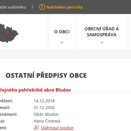
ečet vodoměru
/
Nahlášení poruchy
OBECNÍ ÚŘAD A
O OBCI
SAMOSPRÁVA
OSTATNÍ PŘEDPISY OBCE
řejného pohřebiště obce Bludov
věšení:
14.12.2018
mutí:
31.12.2050
oznámení:
Obec Bludov
a):
Hana Činková
nt:
Stáhnout soubor