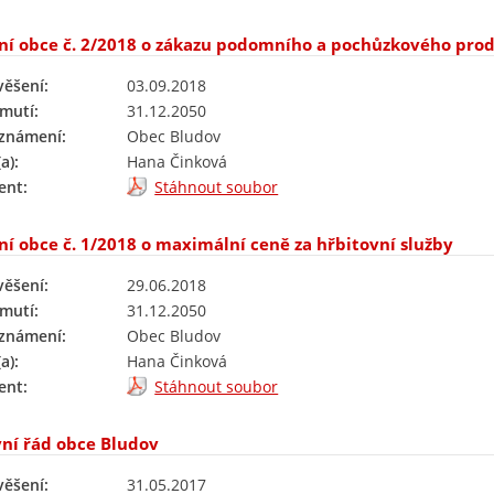
ní obce č. 2/2018 o zákazu podomního a pochůzkového pro
věšení:
03.09.2018
mutí:
31.12.2050
oznámení:
Obec Bludov
a):
Hana Činková
nt:
Stáhnout soubor
ní obce č. 1/2018 o maximální ceně za hřbitovní služby
věšení:
29.06.2018
mutí:
31.12.2050
oznámení:
Obec Bludov
a):
Hana Činková
nt:
Stáhnout soubor
í řád obce Bludov
věšení:
31.05.2017