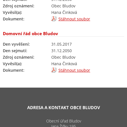
Zdroj oznámení:
Obec Bludov
Vyvěsil(a):
Hana Činková
Dokument:
Stáhnout soubor
Domovní řád obce Bludov
Den vyvěšení:
31.05.2017
Den sejmutí:
31.12.2050
Zdroj oznámení:
Obec Bludov
Vyvěsil(a):
Hana Činková
Dokument:
Stáhnout soubor
ADRESA A KONTAKT OBCE BLUDOV
Obecní úřad Bludov
Jana Žižky 195