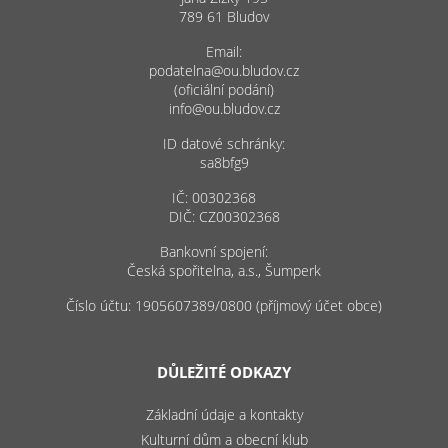
789 61 Bludov
Email:
podatelna@ou.bludov.cz
(oficiální podání)
info@ou.bludov.cz
ID datové schránky:
sa8bfg9
IČ: 00302368
DIČ: CZ00302368
Bankovní spojení:
Česká spořitelna, a.s., Šumperk
Číslo účtu: 1905607389/0800 (příjmový účet obce)
DŮLEŽITÉ ODKAZY
Základní údaje a kontakty
Kulturní dům a obecní klub