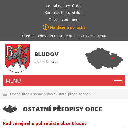
Kontakty obecní úřad
Kontakty Kulturní dům
Odečet vodoměru
Nahlášení poruchy
Úřední hodiny: PO a ST: 7:30 - 11:30, 12:30 - 17:00
BLUDOV
lázeňská obec
MENU
Obecní úřad a samospráva
/
Ostatní předpisy obce
OSTATNÍ PŘEDPISY OBCE
Řád veřejného pohřebiště obce Bludov