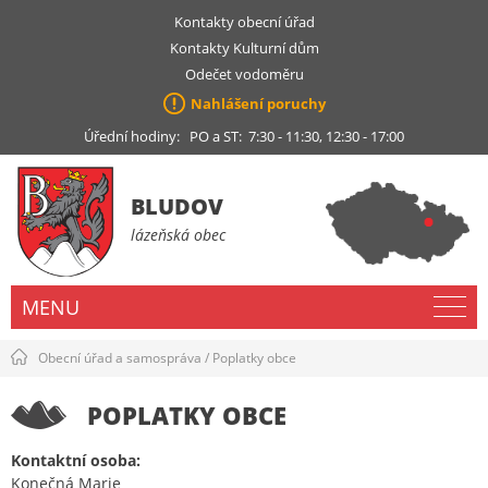
Kontakty obecní úřad
Kontakty Kulturní dům
Odečet vodoměru
Nahlášení poruchy
Úřední hodiny: PO a ST: 7:30 - 11:30, 12:30 - 17:00
BLUDOV
lázeňská obec
MENU
Obecní úřad a samospráva
/
Poplatky obce
POPLATKY OBCE
Kontaktní osoba:
Konečná Marie