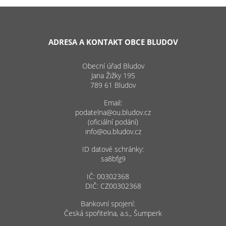
ADRESA A KONTAKT OBCE BLUDOV
Obecní úřad Bludov
Jana Žižky 195
789 61 Bludov
Email:
podatelna@ou.bludov.cz
(oficiální podání)
info@ou.bludov.cz
ID datové schránky:
sa8bfg9
IČ: 00302368
DIČ: CZ00302368
Bankovní spojení:
Česká spořitelna, a.s., Šumperk