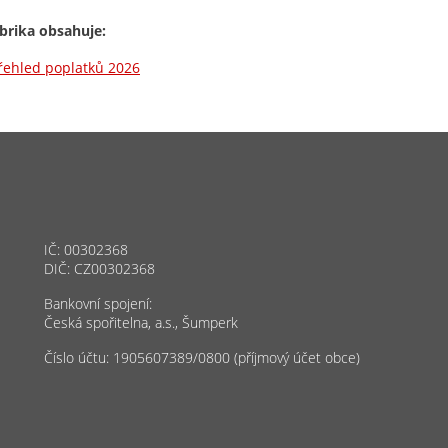
brika obsahuje:
řehled poplatků 2026
IČ: 00302368
DIČ: CZ00302368
Bankovní spojení:
Česká spořitelna, a.s., Šumperk
Číslo účtu: 1905607389/0800 (příjmový účet obce)