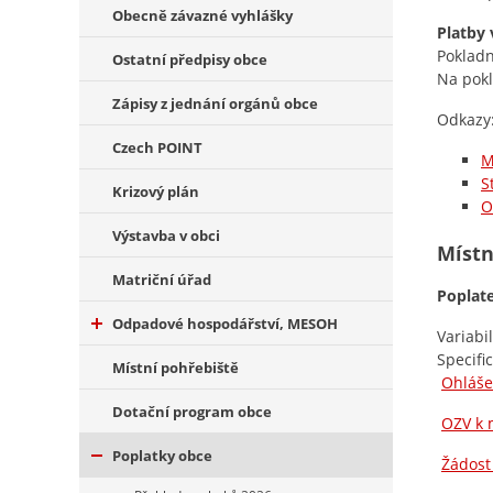
Obecně závazné vyhlášky
Platby 
Pokladn
Ostatní předpisy obce
Na pokl
Zápisy z jednání orgánů obce
Odkazy
Czech POINT
M
S
Krizový plán
O
Výstavba v obci
Místn
Matriční úřad
Poplat
Odpadové hospodářství, MESOH
Variabi
Specifi
Místní pohřebiště
Ohláše
Dotační program obce
OZV k 
Poplatky obce
Žádost