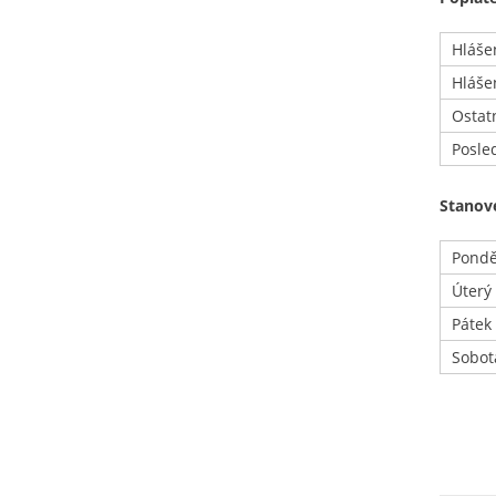
Hláše
Hláše
Ostat
Posle
Stanov
Pondě
Úterý 
Pátek
Sobot