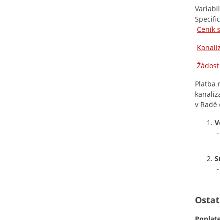
Variabi
Specifi
Ceník 
Kanali
Žádost
Platba 
kanaliz
v Radě 
V
-
S
-
Ostat
Poplate