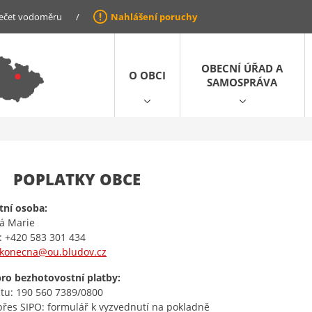
ečet vodoměru
/
Nahlášení poruchy
OBECNÍ ÚŘAD A
O OBCI
SAMOSPRÁVA
POPLATKY OBCE
tní osoba:
á Marie
: +420 583 301 434
konecna@ou.bludov.cz
ro bezhotovostní platby:
čtu: 190 560 7389/0800
přes SIPO: formulář k vyzvednutí na pokladně