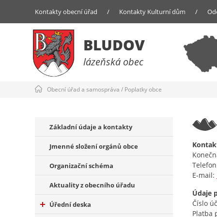
Kontakty obecní úřad
/
Kontakty Kulturní dům
/
Od
BLUDOV
lázeňská obec
Obecní úřad a samospráva
/
Poplatky obce
Základní údaje a kontakty
Kontak
Jmenné složení orgánů obce
Konečn
Telefon
Organizační schéma
E-mail:
Aktuality z obecního úřadu
Údaje p
Číslo ú
Úřední deska
Platba 