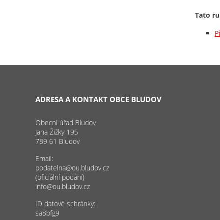
Tato ru
P
ADRESA A KONTAKT OBCE BLUDOV
Obecní úřad Bludov
Jana Žižky 195
789 61 Bludov
Email:
podatelna@ou.bludov.cz
(oficiální podání)
info@ou.bludov.cz
ID datové schránky:
sa8bfg9