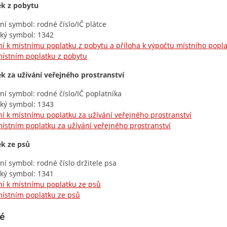
ek z pobytu
lní symbol: rodné číslo/IČ plátce
cký symbol: 1342
í k místnímu poplatku z pobytu a příloha k výpočtu místního popl
ístním poplatku z pobytu
k za užívání veřejného prostranství
lní symbol: rodné číslo/IČ poplatníka
cký symbol: 1343
í k místnímu poplatku za užívání veřejného prostranství
ístním poplatku za užívání veřejného prostranství
ek ze psů
lní symbol: rodné číslo držitele psa
cký symbol: 1341
í k místnímu poplatku ze psů
ístním poplatku ze psů
é