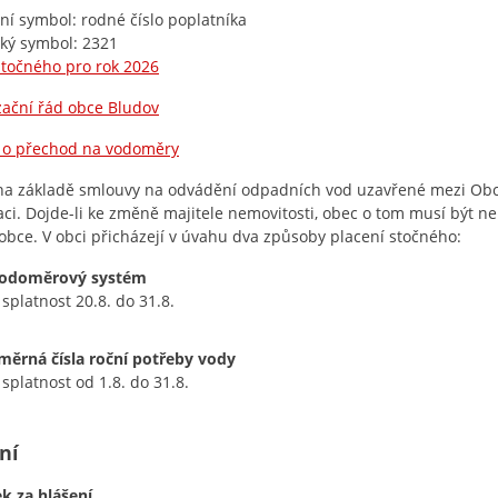
lní symbol: rodné číslo poplatníka
cký symbol: 2321
stočného pro rok 2026
zační řád obce Bludov
 o přechod na vodoměry
na základě smlouvy na odvádění odpadních vod uzavřené mezi Obc
aci. Dojde-li ke změně majitele nemovitosti, obec o tom musí být 
obce. V obci přicházejí v úvahu dva způsoby placení stočného:
odoměrový systém
 splatnost 20.8. do 31.8.
měrná čísla roční potřeby vody
 splatnost od 1.8. do 31.8.
ní
k za hlášení