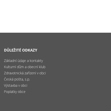
DŮLEŽITÉ ODKAZY
Základní údaje a kontakty
Kulturní dům a obecní klub
Zdravotnická zařízení v obci
Česká pošta, s.p.
Výstavba v obci
Poplatky obce