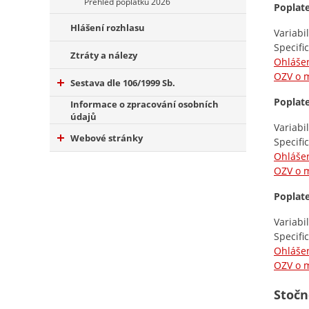
Přehled poplatků 2026
Poplat
Hlášení rozhlasu
Variabi
Specifi
Ztráty a nálezy
Ohlášen
OZV o m
Sestava dle 106/1999 Sb.
Poplate
Informace o zpracování osobních
údajů
Variabi
Webové stránky
Specifi
Ohlášen
OZV o m
Poplat
Variabi
Specifi
Ohlášen
OZV o m
Stočn