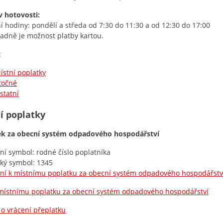
v hotovosti:
í hodiny: pondělí a středa od 7:30 do 11:30 a od 12:30 do 17:00
adně je možnost platby kartou.
:
ístní poplatky
točné
statní
í poplatky
ek za obecní systém odpadového hospodářství
lní symbol: rodné číslo poplatníka
cký symbol: 1345
ní k místnímu poplatku za obecní systém odpadového hospodářstv
místnímu poplatku za obecní systém odpadového hospodářství
 o vrácení přeplatku