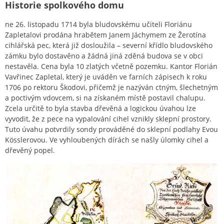
Historie spolkového domu
ne 26. listopadu 1714 byla bludovskému učiteli Floriánu
Zapletalovi prodána hrabětem Janem Jáchymem ze Žerotína
cihlářská pec, která již dosloužila – severní křídlo bludovského
zámku bylo dostavěno a žádná jiná zděná budova se v obci
nestavěla. Cena byla 10 zlatých včetně pozemku. Kantor Florián
Vavřinec Zapletal, který je uváděn ve farních zápisech k roku
1706 po rektoru Škodovi, přičemž je nazýván ctným, šlechetným
a poctivým vdovcem, si na získaném místě postavil chalupu.
Zcela určitě to byla stavba dřevěná a logickou úvahou lze
vyvodit, že z pece na vypalování cihel vznikly sklepní prostory.
Tuto úvahu potvrdily sondy prováděné do sklepní podlahy Evou
Kösslerovou. Ve vyhloubených dírách se našly úlomky cihel a
dřevěný popel.