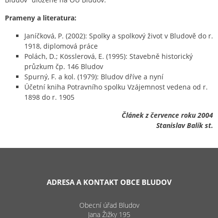
Prameny a literatura:
Janíčková, P. (2002): Spolky a spolkový život v Bludově do r.
1918, diplomová práce
Polách, D.; Kösslerová, E. (1995): Stavebně historický
průzkum čp. 146 Bludov
Spurný, F. a kol. (1979): Bludov dříve a nyní
Účetní kniha Potravního spolku Vzájemnost vedena od r.
1898 do r. 1905
Článek z července roku 2004
Stanislav Balík st.
ADRESA A KONTAKT OBCE BLUDOV
Obecní úřad Bludov
Jana Žižky 195