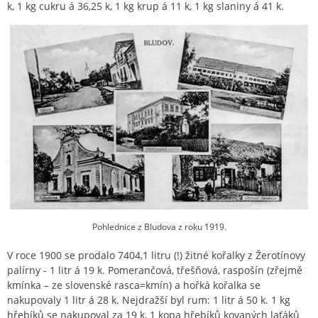
k, 1 kg cukru á 36,25 k, 1 kg krup á 11 k, 1 kg slaniny á 41 k.
Pohlednice z Bludova z roku 1919.
V roce 1900 se prodalo 7404,1 litru (!) žitné kořalky z Žerotínovy
palírny - 1 litr á 19 k. Pomerančová, třešňová, raspošín (zřejmě
kmínka – ze slovenské rasca=kmín) a hořká kořalka se
nakupovaly 1 litr á 28 k. Nejdražší byl rum: 1 litr á 50 k. 1 kg
hřebíků se nakupoval za 19 k, 1 kopa hřebíků kovaných laťáků