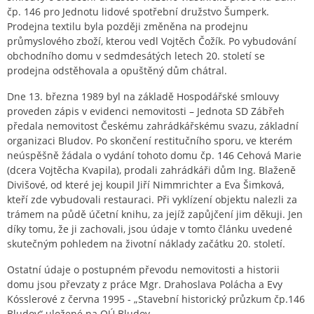
čp. 146 pro Jednotu lidové spotřební družstvo Šumperk.
Prodejna textilu byla později změněna na prodejnu
průmyslového zboží, kterou vedl Vojtěch Čožík. Po vybudování
obchodního domu v sedmdesátých letech 20. století se
prodejna odstěhovala a opuštěný dům chátral.
Dne 13. března 1989 byl na základě Hospodářské smlouvy
proveden zápis v evidenci nemovitosti – Jednota SD Zábřeh
předala nemovitost Českému zahrádkářskému svazu, základní
organizaci Bludov. Po skončení restitučního sporu, ve kterém
neúspěšně žádala o vydání tohoto domu čp. 146 Cehová Marie
(dcera Vojtěcha Kvapila), prodali zahrádkáři dům Ing. Blaženě
Divišové, od které jej koupil Jiří Nimmrichter a Eva Šimková,
kteří zde vybudovali restauraci. Při vyklízení objektu nalezli za
trámem na půdě účetní knihu, za jejíž zapůjčení jim děkuji. Jen
díky tomu, že ji zachovali, jsou údaje v tomto článku uvedené
skutečným pohledem na životní náklady začátku 20. století.
Ostatní údaje o postupném převodu nemovitosti a historii
domu jsou převzaty z práce Mgr. Drahoslava Polácha a Evy
Kósslerové z června 1995 - „Stavební historický průzkum čp.146
Bludov“ uložené na OÚ Bludov.