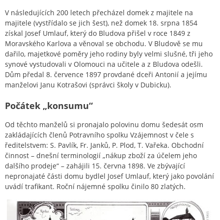
V následujících 200 letech přecházel domek z majitele na
majitele (vystřídalo se jich šest), než domek 18. srpna 1854
získal Josef Umlauf, který do Bludova přišel v roce 1849 z
Moravského Karlova a věnoval se obchodu. V Bludově se mu
dařilo, majetkové poměry jeho rodiny byly velmi slušné, tři jeho
synové vystudovali v Olomouci na učitele a z Bludova odešli.
Dům předal 8. července 1897 provdané dceři Antonií a jejímu
manželovi Janu Kotrašovi (správci školy v Dubicku).
Počátek „konsumu“
Od těchto manželů si pronajalo polovinu domu šedesát osm
zakládajících členů Potravního spolku Vzájemnost v čele s
ředitelstvem: S. Pavlík, Fr. Janků, P. Plod, T. Vařeka. Obchodní
činnost – dnešní terminologií „nákup zboží za účelem jeho
dalšího prodeje“ – zahájili 15. června 1898. Ve zbývající
nepronajaté části domu bydlel Josef Umlauf, který jako povolání
uvádí trafikant. Roční nájemné spolku činilo 80 zlatých.