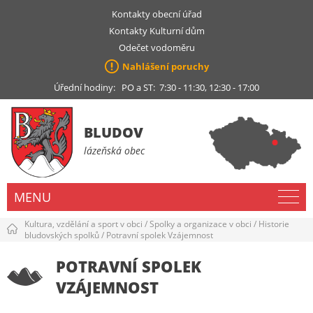
Kontakty obecní úřad
Kontakty Kulturní dům
Odečet vodoměru
Nahlášení poruchy
Úřední hodiny: PO a ST: 7:30 - 11:30, 12:30 - 17:00
BLUDOV
lázeňská obec
MENU
Kultura, vzdělání a sport v obci
/
Spolky a organizace v obci
/
Historie
bludovských spolků
/
Potravní spolek Vzájemnost
POTRAVNÍ SPOLEK
VZÁJEMNOST