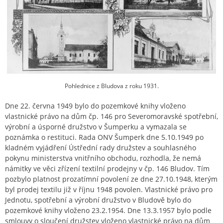
Pohlednice z Bludova z roku 1931.
Dne 22. června 1949 bylo do pozemkové knihy vloženo
vlastnické právo na dům čp. 146 pro Severomoravské spotřební,
výrobní a úsporné družstvo v Šumperku a vymazala se
poznámka o restituci. Rada ONV Šumperk dne 5.10.1949 po
kladném vyjádření Ústřední rady družstev a souhlasného
pokynu ministerstva vnitřního obchodu, rozhodla, že nemá
námitky ve věci zřízení textilní prodejny v čp. 146 Bludov. Tím
pozbylo platnost prozatímní povolení ze dne 27.10.1948, kterým
byl prodej textilu již v říjnu 1948 povolen. Vlastnické právo pro
Jednotu, spotřební a výrobní družstvo v Bludově bylo do
pozemkové knihy vloženo 23.2.1954. Dne 13.3.1957 bylo podle
smlouvy o sloučení družstev vloženo vlastnické právo na dům