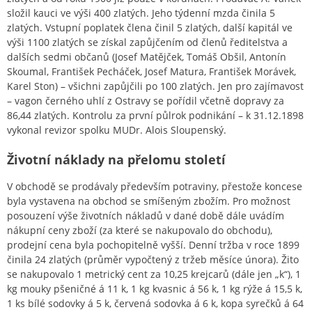
složil kauci ve výši 400 zlatých. Jeho týdenní mzda činila 5
zlatých. Vstupní poplatek člena činil 5 zlatých, další kapitál ve
výši 1100 zlatých se získal zapůjčením od členů ředitelstva a
dalších sedmi občanů (Josef Matějček, Tomáš Obšil, Antonín
Skoumal, František Pecháček, Josef Matura, František Morávek,
Karel Ston) – všichni zapůjčili po 100 zlatých. Jen pro zajímavost
– vagon černého uhlí z Ostravy se pořídil včetně dopravy za
86,44 zlatých. Kontrolu za první půlrok podnikání – k 31.12.1898
vykonal revizor spolku MUDr. Alois Sloupenský.
Životní náklady na přelomu století
V obchodě se prodávaly především potraviny, přestože koncese
byla vystavena na obchod se smíšeným zbožím. Pro možnost
posouzení výše životních nákladů v dané době dále uvádím
nákupní ceny zboží (za které se nakupovalo do obchodu),
prodejní cena byla pochopitelně vyšší. Denní tržba v roce 1899
činila 24 zlatých (průměr vypočtený z tržeb měsíce února). Žito
se nakupovalo 1 metrický cent za 10,25 krejcarů (dále jen „k“), 1
kg mouky pšeničné á 11 k, 1 kg kvasnic á 56 k, 1 kg rýže á 15,5 k,
1 ks bílé sodovky á 5 k, červená sodovka á 6 k, kopa syrečků á 64