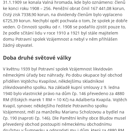
31.1.1909 se konala Valná hromada, kde bylo oznámeno: členů
ke konci roku 1908 – 256. Peněžní obrat činil 167 441,08 korun,
čistý zisk 7338,90 korun, na dividendy členům bylo vyplaceno
6725,39 korun. Nechybí opět pochvala o tom, že spolek je dobře
veden. O činnosti spolku od r. 1908 se podařilo zjistit pouze to,
že podle sčítání lidu v roce 1910 a 1921 byl stále majitelem
domu Potravní spolek Vzájemnost a nebyl v něm přihlášen
žádný obyvatel.
Doba druhé světové války
V květnu 1939 byl Potravní spolek Vzájemnost likvidován
německými úřady bez náhrady. Po dobu okupace byl obchod
přidělen Vojtěchu Kvapilovi, někdejšímu skladníkovi
zlikvidovaného spolku. Na základě kupní smlouvy z 9. ledna
1940 bylo vlastnické právo na dům čp. 146 převedeno za 4880
RM (říšských marek 1 RM = 10 Kč) na Adalberta Kvapila. Vojtěch
Kvapil, synovec někdejšího ředitele Potravního spolku
Vzájemnost, měl za manželku Marianu Scholzovou a bydlel na
čp. 190 (naproti čp. 146). Dle Pamětní knihy obce Bludov musel
převedený obchod postoupiti německému obchodnímu
družstvu v Šumperku a odprodati mu i dům, který za 4880 RM