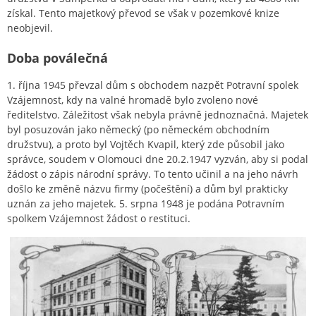
získal. Tento majetkový převod se však v pozemkové knize
neobjevil.
Doba poválečná
1. října 1945 převzal dům s obchodem nazpět Potravní spolek
Vzájemnost, kdy na valné hromadě bylo zvoleno nové
ředitelstvo. Záležitost však nebyla právně jednoznačná. Majetek
byl posuzován jako německý (po německém obchodním
družstvu), a proto byl Vojtěch Kvapil, který zde působil jako
správce, soudem v Olomouci dne 20.2.1947 vyzván, aby si podal
žádost o zápis národní správy. To tento učinil a na jeho návrh
došlo ke změně názvu firmy (počeštění) a dům byl prakticky
uznán za jeho majetek. 5. srpna 1948 je podána Potravním
spolkem Vzájemnost žádost o restituci.