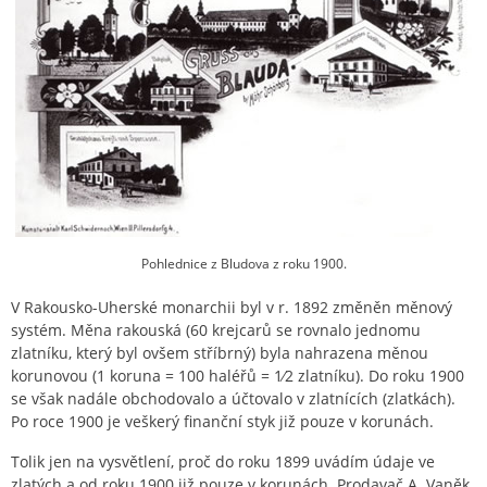
Pohlednice z Bludova z roku 1900.
V Rakousko-Uherské monarchii byl v r. 1892 změněn měnový
systém. Měna rakouská (60 krejcarů se rovnalo jednomu
zlatníku, který byl ovšem stříbrný) byla nahrazena měnou
korunovou (1 koruna = 100 haléřů = 1⁄2 zlatníku). Do roku 1900
se však nadále obchodovalo a účtovalo v zlatnících (zlatkách).
Po roce 1900 je veškerý finanční styk již pouze v korunách.
Tolik jen na vysvětlení, proč do roku 1899 uvádím údaje ve
zlatých a od roku 1900 již pouze v korunách. Prodavač A. Vaněk