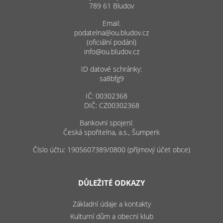
789 61 Bludov
Email:
podatelna@ou.bludov.cz
(oficiální podání)
info@ou.bludov.cz
ID datové schránky:
sa8bfg9
IČ: 00302368
DIČ: CZ00302368
Bankovní spojení:
Česká spořitelna, a.s., Šumperk
Číslo účtu: 1905607389/0800 (příjmový účet obce)
DŮLEŽITÉ ODKAZY
Základní údaje a kontakty
Kulturní dům a obecní klub