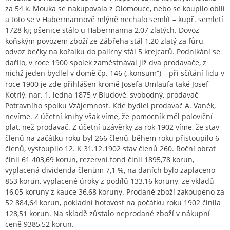
za 54 k. Mouka se nakupovala z Olomouce, nebo se koupilo obilí
a toto se v Habermannově mlýně nechalo semlít – kupř. semletí
1728 kg pšenice stálo u Habermanna 2,07 zlatých. Dovoz
koňským povozem zboží ze Zábřeha stál 1,20 zlatý za fůru,
odvoz bečky na kořalku do palírny stál 5 krejcarů. Podnikání se
dařilo, v roce 1900 spolek zaměstnával již dva prodavače, z
nichž jeden bydlel v domě čp. 146 („konsum“) – při sčítání lidu v
roce 1900 je zde přihlášen kromě Josefa Umlaufa také Josef
Kotrlý, nar. 1. ledna 1875 v Bludově, svobodný, prodavač
Potravního spolku Vzájemnost. Kde bydlel prodavač A. Vaněk,
nevíme. Z účetní knihy však víme, že pomocník měl poloviční
plat, než prodavač. Z účetní uzávěrky za rok 1902 víme, že stav
členů na začátku roku byl 266 členů, během roku přistoupilo 6
členů, vystoupilo 12. K 31.12.1902 stav členů 260. Roční obrat
činil 61 403,69 korun, rezervní fond činil 1895,78 korun,
vyplacená dividenda členům 7,1 %, na daních bylo zaplaceno
853 korun, vyplacené úroky z podílů 133,16 koruny, ze vkladů
16,05 koruny z kauce 36,68 koruny. Prodané zboží zakoupeno za
52 884,64 korun, pokladní hotovost na počátku roku 1902 činila
128,51 korun. Na skladě zůstalo neprodané zboží v nákupní
ceně 9385,52 korun.