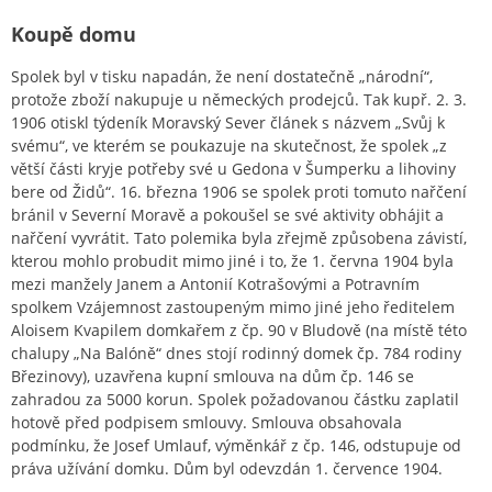
Koupě domu
Spolek byl v tisku napadán, že není dostatečně „národní“,
protože zboží nakupuje u německých prodejců. Tak kupř. 2. 3.
1906 otiskl týdeník Moravský Sever článek s názvem „Svůj k
svému“, ve kterém se poukazuje na skutečnost, že spolek „z
větší části kryje potřeby své u Gedona v Šumperku a lihoviny
bere od Židů“. 16. března 1906 se spolek proti tomuto nařčení
bránil v Severní Moravě a pokoušel se své aktivity obhájit a
nařčení vyvrátit. Tato polemika byla zřejmě způsobena závistí,
kterou mohlo probudit mimo jiné i to, že 1. června 1904 byla
mezi manžely Janem a Antonií Kotrašovými a Potravním
spolkem Vzájemnost zastoupeným mimo jiné jeho ředitelem
Aloisem Kvapilem domkařem z čp. 90 v Bludově (na místě této
chalupy „Na Balóně“ dnes stojí rodinný domek čp. 784 rodiny
Březinovy), uzavřena kupní smlouva na dům čp. 146 se
zahradou za 5000 korun. Spolek požadovanou částku zaplatil
hotově před podpisem smlouvy. Smlouva obsahovala
podmínku, že Josef Umlauf, výměnkář z čp. 146, odstupuje od
práva užívání domku. Dům byl odevzdán 1. července 1904.