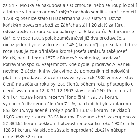
za 54 k. Mouka se nakupovala z Olomouce, nebo se koupilo obilí
a toto se v Habermannově mlýně nechalo semlít – kupř. semletí
1728 kg pšenice stálo u Habermanna 2,07 zlatých. Dovoz
koňským povozem zboží ze Zábřeha stál 1,20 zlatý za fůru,
odvoz bečky na kořalku do palírny stál 5 krejcarů. Podnikání se
dařilo, v roce 1900 spolek zaměstnával již dva prodavače, z
nichž jeden bydlel v domě čp. 146 („konsum“) – při sčítání lidu v
roce 1900 je zde přihlášen kromě Josefa Umlaufa také Josef
Kotrlý, nar. 1. ledna 1875 v Bludově, svobodný, prodavač
Potravního spolku Vzájemnost. Kde bydlel prodavač A. Vaněk,
nevíme. Z účetní knihy však víme, že pomocník měl poloviční
plat, než prodavač. Z účetní uzávěrky za rok 1902 víme, že stav
členů na začátku roku byl 266 členů, během roku přistoupilo 6
členů, vystoupilo 12. K 31.12.1902 stav členů 260. Roční obrat
činil 61 403,69 korun, rezervní fond činil 1895,78 korun,
vyplacená dividenda členům 7,1 %, na daních bylo zaplaceno
853 korun, vyplacené úroky z podílů 133,16 koruny, ze vkladů
16,05 koruny z kauce 36,68 koruny. Prodané zboží zakoupeno za
52 884,64 korun, pokladní hotovost na počátku roku 1902 činila
128,51 korun. Na skladě zůstalo neprodané zboží v nákupní
ceně 9385,52 korun.