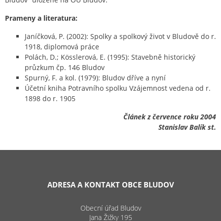
Prameny a literatura:
Janíčková, P. (2002): Spolky a spolkový život v Bludově do r.
1918, diplomová práce
Polách, D.; Kösslerová, E. (1995): Stavebně historický
průzkum čp. 146 Bludov
Spurný, F. a kol. (1979): Bludov dříve a nyní
Účetní kniha Potravního spolku Vzájemnost vedena od r.
1898 do r. 1905
Článek z července roku 2004
Stanislav Balík st.
ADRESA A KONTAKT OBCE BLUDOV
Obecní úřad Bludov
Jana Žižky 195