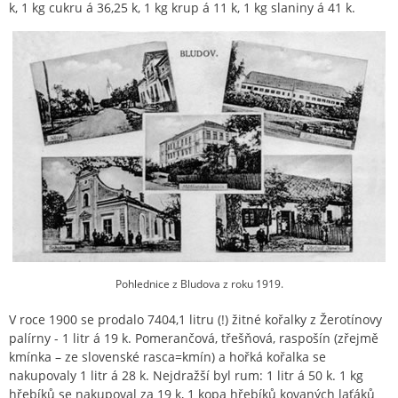
k, 1 kg cukru á 36,25 k, 1 kg krup á 11 k, 1 kg slaniny á 41 k.
Pohlednice z Bludova z roku 1919.
V roce 1900 se prodalo 7404,1 litru (!) žitné kořalky z Žerotínovy
palírny - 1 litr á 19 k. Pomerančová, třešňová, raspošín (zřejmě
kmínka – ze slovenské rasca=kmín) a hořká kořalka se
nakupovaly 1 litr á 28 k. Nejdražší byl rum: 1 litr á 50 k. 1 kg
hřebíků se nakupoval za 19 k, 1 kopa hřebíků kovaných laťáků