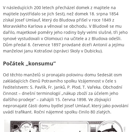
V následujících 200 letech přecházel domek z majitele na
majitele (vystřídalo se jich šest), než domek 18. srpna 1854
získal Josef Umlauf, který do Bludova přišel v roce 1849 z
Moravského Karlova a věnoval se obchodu. V Bludově se mu
dařilo, majetkové poměry jeho rodiny byly velmi slušné, tři jeho
synové vystudovali v Olomouci na učitele a z Bludova odešli.
Dům předal 8. července 1897 provdané dceři Antonií a jejímu
manželovi Janu Kotrašovi (správci školy v Dubicku).
Počátek „konsumu“
Od těchto manželů si pronajalo polovinu domu šedesát osm
zakládajících členů Potravního spolku Vzájemnost v čele s
ředitelstvem: S. Pavlík, Fr. Janků, P. Plod, T. Vařeka. Obchodní
činnost – dnešní terminologií „nákup zboží za účelem jeho
dalšího prodeje“ – zahájili 15. června 1898. Ve zbývající
nepronajaté části domu bydlel Josef Umlauf, který jako povolání
uvádí trafikant. Roční nájemné spolku činilo 80 zlatých.