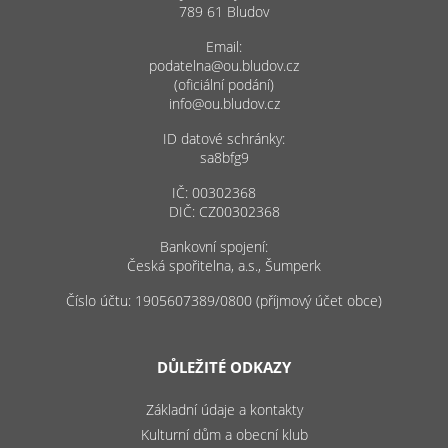
789 61 Bludov
Email:
podatelna@ou.bludov.cz
(oficiální podání)
info@ou.bludov.cz
ID datové schránky:
sa8bfg9
IČ: 00302368
DIČ: CZ00302368
Bankovní spojení:
Česká spořitelna, a.s., Šumperk
Číslo účtu: 1905607389/0800 (příjmový účet obce)
DŮLEŽITÉ ODKAZY
Základní údaje a kontakty
Kulturní dům a obecní klub