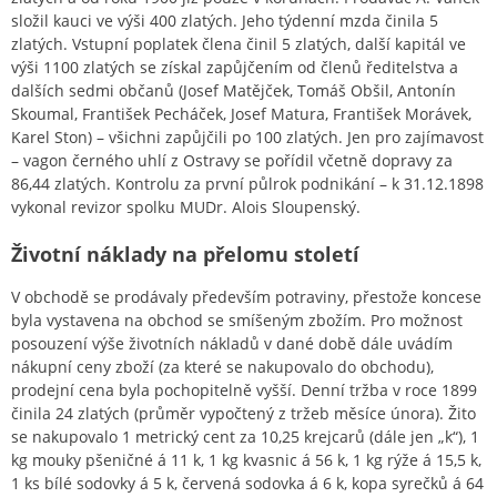
složil kauci ve výši 400 zlatých. Jeho týdenní mzda činila 5
zlatých. Vstupní poplatek člena činil 5 zlatých, další kapitál ve
výši 1100 zlatých se získal zapůjčením od členů ředitelstva a
dalších sedmi občanů (Josef Matějček, Tomáš Obšil, Antonín
Skoumal, František Pecháček, Josef Matura, František Morávek,
Karel Ston) – všichni zapůjčili po 100 zlatých. Jen pro zajímavost
– vagon černého uhlí z Ostravy se pořídil včetně dopravy za
86,44 zlatých. Kontrolu za první půlrok podnikání – k 31.12.1898
vykonal revizor spolku MUDr. Alois Sloupenský.
Životní náklady na přelomu století
V obchodě se prodávaly především potraviny, přestože koncese
byla vystavena na obchod se smíšeným zbožím. Pro možnost
posouzení výše životních nákladů v dané době dále uvádím
nákupní ceny zboží (za které se nakupovalo do obchodu),
prodejní cena byla pochopitelně vyšší. Denní tržba v roce 1899
činila 24 zlatých (průměr vypočtený z tržeb měsíce února). Žito
se nakupovalo 1 metrický cent za 10,25 krejcarů (dále jen „k“), 1
kg mouky pšeničné á 11 k, 1 kg kvasnic á 56 k, 1 kg rýže á 15,5 k,
1 ks bílé sodovky á 5 k, červená sodovka á 6 k, kopa syrečků á 64