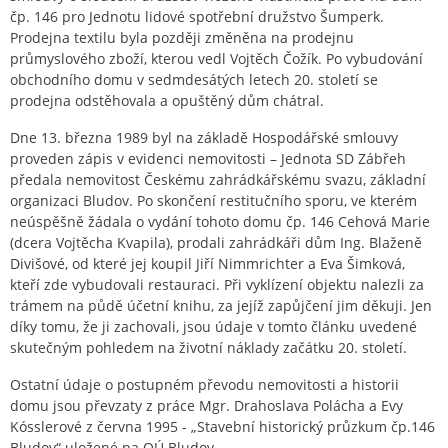
čp. 146 pro Jednotu lidové spotřební družstvo Šumperk.
Prodejna textilu byla později změněna na prodejnu
průmyslového zboží, kterou vedl Vojtěch Čožík. Po vybudování
obchodního domu v sedmdesátých letech 20. století se
prodejna odstěhovala a opuštěný dům chátral.
Dne 13. března 1989 byl na základě Hospodářské smlouvy
proveden zápis v evidenci nemovitosti – Jednota SD Zábřeh
předala nemovitost Českému zahrádkářskému svazu, základní
organizaci Bludov. Po skončení restitučního sporu, ve kterém
neúspěšně žádala o vydání tohoto domu čp. 146 Cehová Marie
(dcera Vojtěcha Kvapila), prodali zahrádkáři dům Ing. Blaženě
Divišové, od které jej koupil Jiří Nimmrichter a Eva Šimková,
kteří zde vybudovali restauraci. Při vyklízení objektu nalezli za
trámem na půdě účetní knihu, za jejíž zapůjčení jim děkuji. Jen
díky tomu, že ji zachovali, jsou údaje v tomto článku uvedené
skutečným pohledem na životní náklady začátku 20. století.
Ostatní údaje o postupném převodu nemovitosti a historii
domu jsou převzaty z práce Mgr. Drahoslava Polácha a Evy
Kósslerové z června 1995 - „Stavební historický průzkum čp.146
Bludov“ uložené na OÚ Bludov.