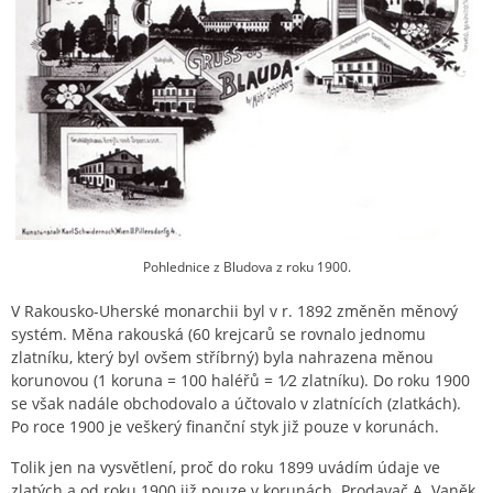
Pohlednice z Bludova z roku 1900.
V Rakousko-Uherské monarchii byl v r. 1892 změněn měnový
systém. Měna rakouská (60 krejcarů se rovnalo jednomu
zlatníku, který byl ovšem stříbrný) byla nahrazena měnou
korunovou (1 koruna = 100 haléřů = 1⁄2 zlatníku). Do roku 1900
se však nadále obchodovalo a účtovalo v zlatnících (zlatkách).
Po roce 1900 je veškerý finanční styk již pouze v korunách.
Tolik jen na vysvětlení, proč do roku 1899 uvádím údaje ve
zlatých a od roku 1900 již pouze v korunách. Prodavač A. Vaněk