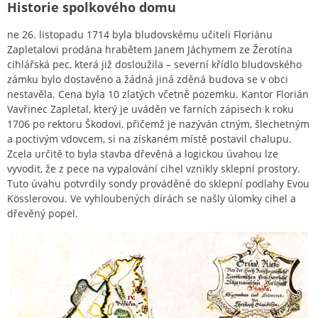
Historie spolkového domu
ne 26. listopadu 1714 byla bludovskému učiteli Floriánu
Zapletalovi prodána hrabětem Janem Jáchymem ze Žerotína
cihlářská pec, která již dosloužila – severní křídlo bludovského
zámku bylo dostavěno a žádná jiná zděná budova se v obci
nestavěla. Cena byla 10 zlatých včetně pozemku. Kantor Florián
Vavřinec Zapletal, který je uváděn ve farních zápisech k roku
1706 po rektoru Škodovi, přičemž je nazýván ctným, šlechetným
a poctivým vdovcem, si na získaném místě postavil chalupu.
Zcela určitě to byla stavba dřevěná a logickou úvahou lze
vyvodit, že z pece na vypalování cihel vznikly sklepní prostory.
Tuto úvahu potvrdily sondy prováděné do sklepní podlahy Evou
Kösslerovou. Ve vyhloubených dírách se našly úlomky cihel a
dřevěný popel.