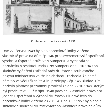
Pohlednice z Bludova z roku 1931.
Dne 22. června 1949 bylo do pozemkové knihy vloženo
vlastnické právo na dům čp. 146 pro Severomoravské spotřební,
výrobní a úsporné družstvo v Šumperku a vymazala se
poznámka o restituci. Rada ONV Šumperk dne 5.10.1949 po
kladném vyjádření Ústřední rady družstev a souhlasného
pokynu ministerstva vnitřního obchodu, rozhodla, že nemá
námitky ve věci zřízení textilní prodejny v čp. 146 Bludov. Tím
pozbylo platnost prozatímní povolení ze dne 27.10.1948, kterým
byl prodej textilu již v říjnu 1948 povolen. Vlastnické právo pro
Jednotu, spotřební a výrobní družstvo v Bludově bylo do
pozemkové knihy vloženo 23.2.1954. Dne 13.3.1957 bylo podle
smlouvy o sloučení družstev vloženo vlastnické právo na dům