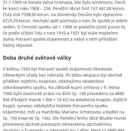
31.1.1909 se konala Valná hromada, kde bylo oznámeno: členů
ke konci roku 1908 – 256. Peněžní obrat činil 167 441,08 korun,
čistý zisk 7338,90 korun, na dividendy členům bylo vyplaceno
6725,39 korun. Nechybí opět pochvala o tom, že spolek je dobře
veden. O činnosti spolku od r. 1908 se podařilo zjistit pouze to,
že podle sčítání lidu v roce 1910 a 1921 byl stále majitelem
domu Potravní spolek Vzájemnost a nebyl v něm přihlášen
žádný obyvatel.
Doba druhé světové války
V květnu 1939 byl Potravní spolek Vzájemnost likvidován
německými úřady bez náhrady. Po dobu okupace byl obchod
přidělen Vojtěchu Kvapilovi, někdejšímu skladníkovi
zlikvidovaného spolku. Na základě kupní smlouvy z 9. ledna
1940 bylo vlastnické právo na dům čp. 146 převedeno za 4880
RM (říšských marek 1 RM = 10 Kč) na Adalberta Kvapila. Vojtěch
Kvapil, synovec někdejšího ředitele Potravního spolku
Vzájemnost, měl za manželku Marianu Scholzovou a bydlel na
čp. 190 (naproti čp. 146). Dle Pamětní knihy obce Bludov musel
převedený obchod postoupiti německému obchodnímu
družstvu v Šumperku a odprodati mu i dům, který za 4880 RM