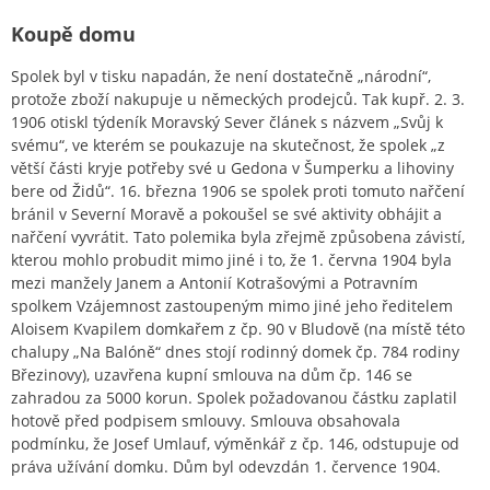
Koupě domu
Spolek byl v tisku napadán, že není dostatečně „národní“,
protože zboží nakupuje u německých prodejců. Tak kupř. 2. 3.
1906 otiskl týdeník Moravský Sever článek s názvem „Svůj k
svému“, ve kterém se poukazuje na skutečnost, že spolek „z
větší části kryje potřeby své u Gedona v Šumperku a lihoviny
bere od Židů“. 16. března 1906 se spolek proti tomuto nařčení
bránil v Severní Moravě a pokoušel se své aktivity obhájit a
nařčení vyvrátit. Tato polemika byla zřejmě způsobena závistí,
kterou mohlo probudit mimo jiné i to, že 1. června 1904 byla
mezi manžely Janem a Antonií Kotrašovými a Potravním
spolkem Vzájemnost zastoupeným mimo jiné jeho ředitelem
Aloisem Kvapilem domkařem z čp. 90 v Bludově (na místě této
chalupy „Na Balóně“ dnes stojí rodinný domek čp. 784 rodiny
Březinovy), uzavřena kupní smlouva na dům čp. 146 se
zahradou za 5000 korun. Spolek požadovanou částku zaplatil
hotově před podpisem smlouvy. Smlouva obsahovala
podmínku, že Josef Umlauf, výměnkář z čp. 146, odstupuje od
práva užívání domku. Dům byl odevzdán 1. července 1904.