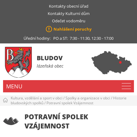
Kontakty obecní úřad
Kontakty Kulturní dům
Odečet vodoměru
Nahlášení poruchy
Úřední hodiny: PO a ST: 7:30 - 11:30, 12:30 - 17:00
BLUDOV
lázeňská obec
MENU
Kultura, vzdělání a sport v obci
/
Spolky a organizace v obci
/
Historie
bludovských spolků
/
Potravní spolek Vzájemnost
POTRAVNÍ SPOLEK
VZÁJEMNOST