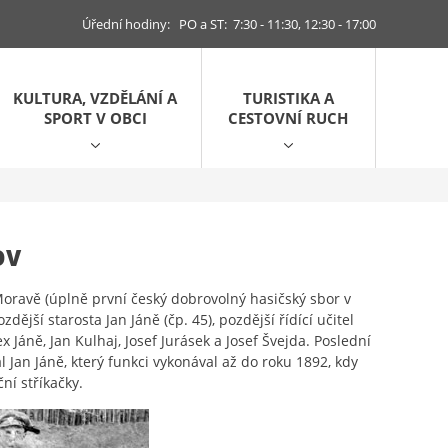
Úřední hodiny: PO a ST: 7:30 - 11:30, 12:30 - 17:00
KULTURA, VZDĚLÁNÍ A
TURISTIKA A
SPORT V OBCI
CESTOVNÍ RUCH
OV
 Moravě (úplně první český dobrovolný hasičský sbor v
dější starosta Jan Jáně (čp. 45), pozdější řídící učitel
x Jáně, Jan Kulhaj, Josef Jurásek a Josef Švejda. Poslední
 Jan Jáně, který funkci vykonával až do roku 1892, kdy
ní stříkačky.