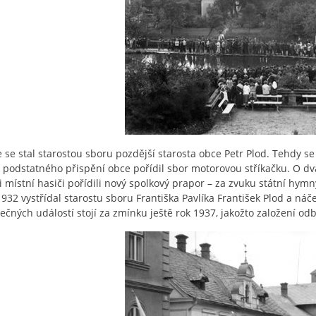
e se stal starostou sboru pozdější starosta obce Petr Plod. Tehdy s
 podstatného přispění obce pořídil sbor motorovou stříkačku. O dva r
i místní hasiči pořídili nový spolkový prapor – za zvuku státní hymn
1932 vystřídal starostu sboru Františka Pavlíka František Plod a náč
ečných událostí stojí za zmínku ještě rok 1937, jakožto založení o