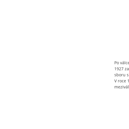
Po válc
1927 za
sboru s
V roce 
mezivál