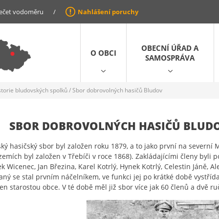
ečet vodoměru
/
Nahlášení poruchy
OBECNÍ ÚŘAD A
O OBCI
SAMOSPRÁVA
storie bludovských spolků
/
Sbor dobrovolných hasičů Bludov
SBOR DOBROVOLNÝCH HASIČŮ BLUD
ký hasičský sbor byl založen roku 1879, a to jako první na severní
emích byl založen v Třebíči v roce 1868). Zakládajícími členy byli poz
ek Wicenec, Jan Březina, Karel Kotrlý, Hynek Kotrlý, Celestin Jáně, Ale
ný se stal prvním náčelníkem, ve funkci jej po krátké době vystřídal
len starostou obce. V té době měl již sbor více jak 60 členů a dvě ruč