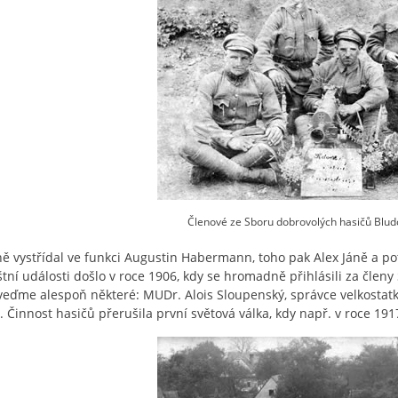
Členové ze Sboru dobrovolých hasičů Bludo
ně vystřídal ve funkci Augustin Habermann, toho pak Alex Jáně a po
štní události došlo v roce 1906, kdy se hromadně přihlásili za člen
eďme alespoň některé: MUDr. Alois Sloupenský, správce velkostatku 
. Činnost hasičů přerušila první světová válka, kdy např. v roce 1917