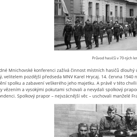
Průvod hasičů v 70-tých le
dné Mnichovské konferenci zažívá činnost místních hasičů dlouhý ú
, velitelem pozdější předseda MNV Karel Hrycaj. 14. června 1940 
ění spolku a zabavení veškerého jeho majetku. A právě v této chvíli u
y vězením a vysokými pokutami schovali a nevydali spolkový prapo
ndenci. Spolkový prapor – nejvzácnější věc – uschovali manželé Fran