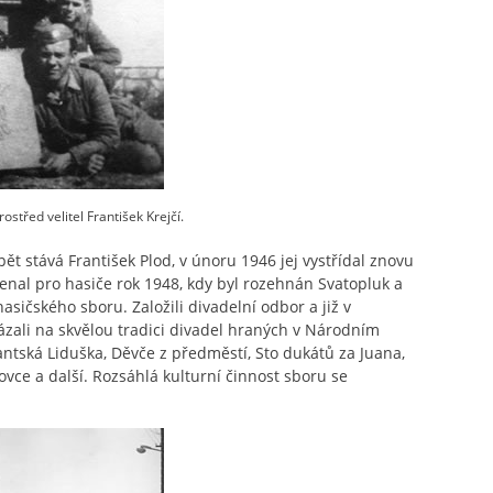
střed velitel František Krejčí.
ět stává František Plod, v únoru 1946 jej vystřídal znovu
menal pro hasiče rok 1948, kdy byl rozehnán Svatopluk a
asičského sboru. Založili divadelní odbor a již v
zali na skvělou tradici divadel hraných v Národním
antská Liduška, Děvče z předměstí, Sto dukátů za Juana,
vce a další. Rozsáhlá kulturní činnost sboru se