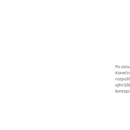
Po ostu
Konečný
rozpušt
výhrůžk
korespo