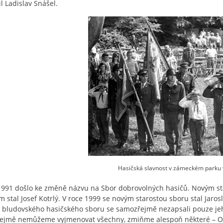
l Ladislav Snášel.
Hasičská slavnost v zámeckém parku v
1991 došlo ke změně názvu na Sbor dobrovolných hasičů. Novým star
em stal Josef Kotrlý. V roce 1999 se novým starostou sboru stal Jar
e bludovského hasičského sboru se samozřejmě nezapsali pouze jeho 
jmě nemůžeme vyjmenovat všechny, zmiňme alespoň některé – Oska