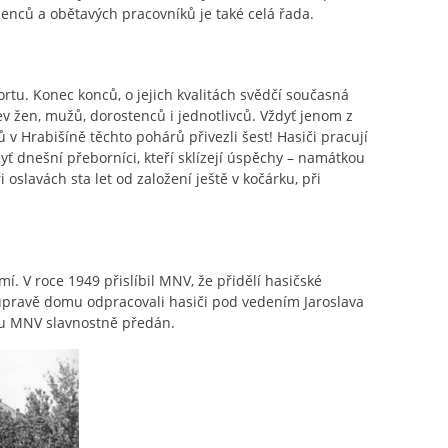
dšenců a obětavých pracovníků je také celá řada.
rtu. Konec konců, o jejich kvalitách svědčí současná
v žen, mužů, dorostenců i jednotlivců. Vždyť jenom z
v Hrabišíně těchto pohárů přivezli šest! Hasiči pracují
ť dnešní přeborníci, kteří sklízejí úspěchy – namátkou
oslavách sta let od založení ještě v kočárku, při
í. V roce 1949 přislíbil MNV, že přidělí hasičské
 úpravě domu odpracovali hasiči pod vedením Jaroslava
ou MNV slavnostně předán.