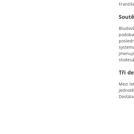
Františ
Sout
Bludovš
podoba 
posledn
systema
jmenujm
stodesá
Tři d
Mezi le
jednotě
Dostála