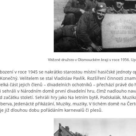
Vítězné družsto v Olomouckém kraji v roce 1956. Upro
bození v roce 1945 se nakrátko starostou místní hasičské jednoty op
Konečný. Velitelem se stal Vladislav Pavlík. Rozšíření činnosti zna
velká část jejich členů – divadelních ochotníků – přechází právě do h
i sehráli v Národním domě první divadelní hru, čímž nadlouho navá
 začátku století. Sehráli hry jako Na letním bytě, Podskalák, Muzik
berva, Jedenácté přikázání, Muziky, muziky, V tichém domě na Čerto
je již dlouhou dobu pořádáním karnevalů či plesů.