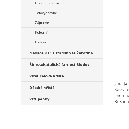
Historie spolků
Tělovýchovné
Zájmové
Kulturní
Dětské
Nadace Karla staršího ze Žerotína
Římskokatolická farnost Bludov
Víceúčelové hřiště
Jana Já
Dětské hřiště
Ke zvlá
jmen uv
Vstupenky
Březina