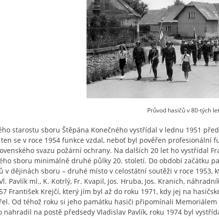
Průvod hasičů v 80-tých le
ho starostu sboru Štěpána Konečného vystřídal v lednu 1951 předs
– ten se v roce 1954 funkce vzdal, neboť byl pověřen profesionální
ovenského svazu požární ochrany. Na dalších 20 let ho vystřídal Fr
ého sboru minimálně druhé půlky 20. století. Do období začátku pa
 v dějinách sboru – druhé místo v celostátní soutěži v roce 1953, kter
Vl. Pavlík ml., K. Kotrlý, Fr. Kvapil, Jos. Hruba, Jos. Kranich, náhrad
57 František Krejčí, který jím byl až do roku 1971, kdy jej na hasičs
řel. Od téhož roku si jeho památku hasiči připomínali Memoriálem 
o nahradil na postě předsedy Vladislav Pavlík, roku 1974 byl vystříd