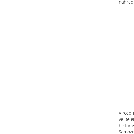
nahradi
V roce 
velitel
histori
Samozře