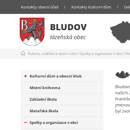
Kontakty obecní úřad
/
Kontakty Kulturní dům
/
Od
BLUDOV
lázeňská obec
Kultura, vzdělání a sport v obci
/
Spolky a organizace v obci
/
Hi
Kulturní dům a obecní klub
Bludovs
Místní knihovna
našich z
Františ
Základní škola
jmenova
Mateřská škola
byl zvo
Spolky a organizace v obci