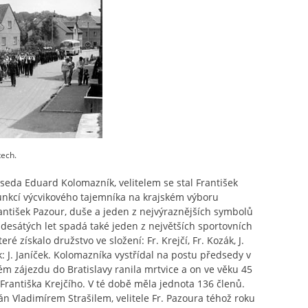
tech.
eda Eduard Kolomazník, velitelem se stal František
 funkcí výcvikového tajemníka na krajském výboru
antišek Pazour, duše a jeden z nejvýraznějších symbolů
desátých let spadá také jeden z největších sportovních
é získalo družstvo ve složení: Fr. Krejčí, Fr. Kozák, J.
ník: J. Janíček. Kolomazníka vystřídal na postu předsedy v
kém zájezdu do Bratislavy ranila mrtvice a on ve věku 45
Františka Krejčího. V té době měla jednota 136 členů.
án Vladimírem Strašilem, velitele Fr. Pazoura téhož roku