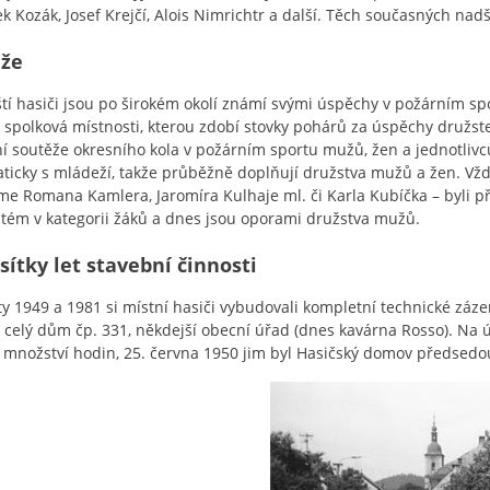
ek Kozák, Josef Krejčí, Alois Nimrichtr a další. Těch současných na
ěže
tí hasiči jsou po širokém okolí známí svými úspěchy v požárním spo
spolková místnosti, kterou zdobí stovky pohárů za úspěchy družste
í soutěže okresního kola v požárním sportu mužů, žen a jednotlivců 
ticky s mládeží, takže průběžně doplňují družstva mužů a žen. Vždy
e Romana Kamlera, Jaromíra Kulhaje ml. či Karla Kubíčka – byli při 
tém v kategorii žáků a dnes jsou oporami družstva mužů.
esítky let stavební činnosti
ty 1949 a 1981 si místní hasiči vybudovali kompletní technické zázem
 celý dům čp. 331, někdejší obecní úřad (dnes kavárna Rosso). Na
 množství hodin, 25. června 1950 jim byl Hasičský domov předsed