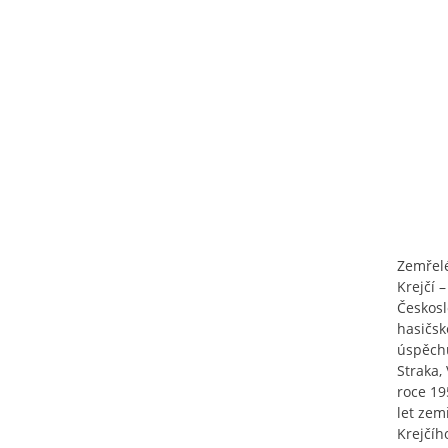
Zemřelé
Krejčí 
Českosl
hasičsk
úspěchů
Straka, 
roce 19
let zem
Krejčíh