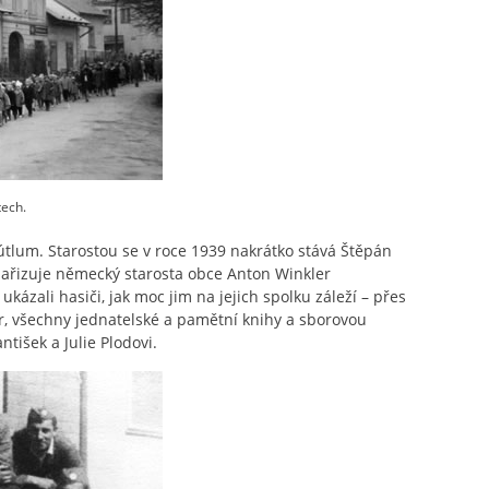
tech.
tlum. Starostou se v roce 1939 nakrátko stává Štěpán
nařizuje německý starosta obce Anton Winkler
kázali hasiči, jak moc jim na jejich spolku záleží – přes
r, všechny jednatelské a pamětní knihy a sborovou
tišek a Julie Plodovi.