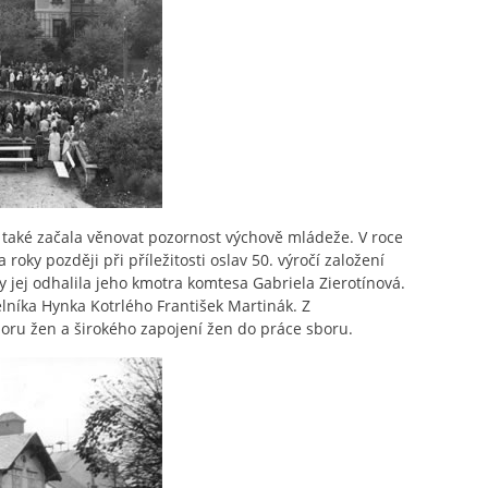
e také začala věnovat pozornost výchově mládeže. V roce
oky později při příležitosti oslav 50. výročí založení
y jej odhalila jeho kmotra komtesa Gabriela Zierotínová.
elníka Hynka Kotrlého František Martinák. Z
dboru žen a širokého zapojení žen do práce sboru.