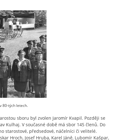
 80-tých letech.
ostou sboru byl zvolen Jaromír Kvapil. Později se
oslav Kulhaj. V současné době má sbor 145 členů. Do
starostové, předsedové, náčelníci či velitelé.
r Hroch, Josef Hruba, Karel Jáně, Lubomír Kašpar,