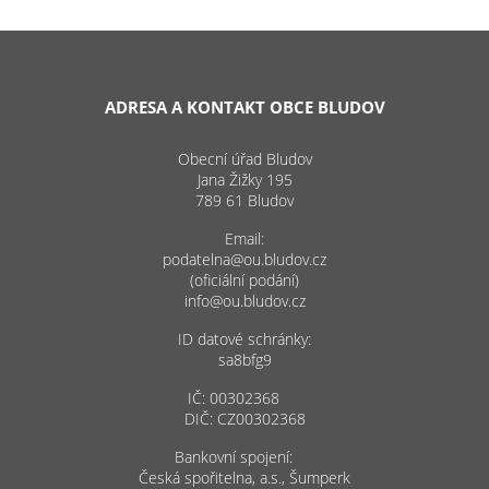
ADRESA A KONTAKT OBCE BLUDOV
Obecní úřad Bludov
Jana Žižky 195
789 61 Bludov
Email:
podatelna@ou.bludov.cz
(oficiální podání)
info@ou.bludov.cz
ID datové schránky:
sa8bfg9
IČ: 00302368
DIČ: CZ00302368
Bankovní spojení:
Česká spořitelna, a.s., Šumperk