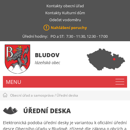
Kontakty obecní úřad
Kontakty Kulturní dům
Odečet vodoměru
Nahlášení poruchy
Úřední hodiny: PO a ST: 7:30 - 11:30, 12:30 - 17:00
BLUDOV
lázeňská obec
MENU
Obecní úřad a samospráva
/
Úřední deska
ÚŘEDNÍ DESKA
Elektronická podoba úřední desky je variantou k oficiální úřední
desce Obecního úřadu v Bludově, zřízené dle zákona o obcích a