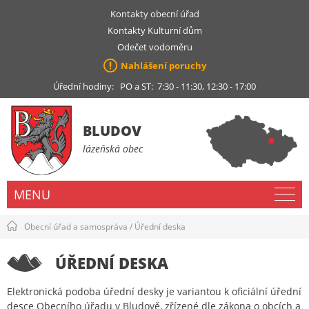
Kontakty obecní úřad
Kontakty Kulturní dům
Odečet vodoměru
Nahlášení poruchy
Úřední hodiny: PO a ST: 7:30 - 11:30, 12:30 - 17:00
BLUDOV
lázeňská obec
MENU
Obecní úřad a samospráva
/
Úřední deska
ÚŘEDNÍ DESKA
Elektronická podoba úřední desky je variantou k oficiální úřední
desce Obecního úřadu v Bludově, zřízené dle zákona o obcích a