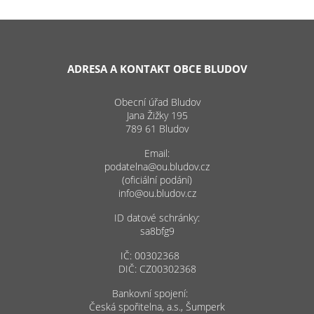
ADRESA A KONTAKT OBCE BLUDOV
Obecní úřad Bludov
Jana Žižky 195
789 61 Bludov
Email:
podatelna@ou.bludov.cz
(oficiální podání)
info@ou.bludov.cz
ID datové schránky:
sa8bfg9
IČ: 00302368
DIČ: CZ00302368
Bankovní spojení:
Česká spořitelna, a.s., Šumperk