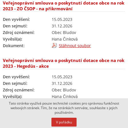
Veřejnoprávní smlouva o poskytnutí dotace obce na rok
2023 - ZO ČSOP - na přikrmování
Den vyvěšení:
15.05.2023
Den sejmutí:
31.12.2026
Zdroj oznámení:
Obec Bludov
Vyvěsil(a):
Hana Činková
Dokument:
Stáhnout soubor
Veřejnoprávní smlouva o poskytnutí dotace obce na rok
2023 - Hegedüs - akce
Den vyvěšení:
15.05.2023
Den sejmutí:
31.12.2026
Zdroj oznámení:
Obec Bludov
Vyvěsil(a):
Hana Činková
Dokument:
Stáhnout soubor
Tato stránka využívá pouze technické cookies pro správnou funkčnost
webových stránek. Tím, že na stránkách setrváte, souhlasíte s jejich
používáním.
Veřejnoprávní smlouva o poskytnutí dotace obce na rok
V pořádku
2023 - Junák