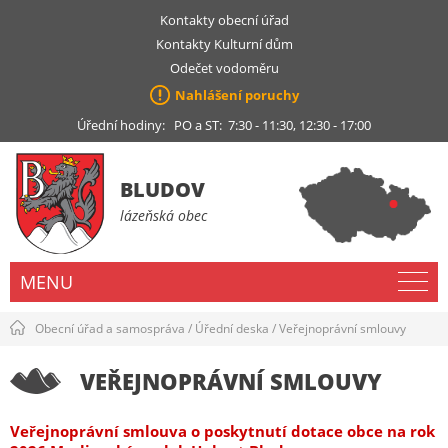
Kontakty obecní úřad
Kontakty Kulturní dům
Odečet vodoměru
Nahlášení poruchy
Úřední hodiny: PO a ST: 7:30 - 11:30, 12:30 - 17:00
BLUDOV
lázeňská obec
MENU
Obecní úřad a samospráva
/
Úřední deska
/
Veřejnoprávní smlouvy
VEŘEJNOPRÁVNÍ SMLOUVY
Veřejnoprávní smlouva o poskytnutí dotace obce na rok