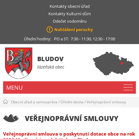
Kontakty obecní úřad
Kontakty Kulturní dům
Odečet vodoměru
Nahlášení poruchy
Úřední hodiny: PO a ST: 7:30 - 11:30, 12:30 - 17:00
BLUDOV
lázeňská obec
MENU
Obecní úřad a samospráva
/
Úřední deska
/
Veřejnoprávní smlouvy
VEŘEJNOPRÁVNÍ SMLOUVY
Veřejnoprávní smlouva o poskytnutí dotace obce na rok