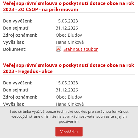
Veřejnoprávní smlouva o poskytnutí dotace obce na rok
2023 - ZO ČSOP - na přikrmování
Den vyvěšení:
15.05.2023
Den sejmutí:
31.12.2026
Zdroj oznámení:
Obec Bludov
Vyvěsil(a):
Hana Činková
Dokument:
Stáhnout soubor
Veřejnoprávní smlouva o poskytnutí dotace obce na rok
2023 - Hegedüs - akce
Den vyvěšení:
15.05.2023
Den sejmutí:
31.12.2026
Zdroj oznámení:
Obec Bludov
Vyvěsil(a):
Hana Činková
Dokument:
Stáhnout soubor
Tato stránka využívá pouze technické cookies pro správnou funkčnost
webových stránek. Tím, že na stránkách setrváte, souhlasíte s jejich
používáním.
Veřejnoprávní smlouva o poskytnutí dotace obce na rok
V pořádku
2023 - Junák