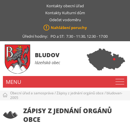
Kontakty obecní úřad
Kontakty Kulturní dům
Odečet vodoměru
Nahlášení poruchy
Úřední hodiny: PO a ST: 7:30 - 11:30, 12:30 - 17:00
BLUDOV
lázeňská obec
MENU
Obecní úřad a samospráva
/
Zápisy z jednání orgánů obce
/
bludovan-
2005
ZÁPISY Z JEDNÁNÍ ORGÁNŮ
OBCE