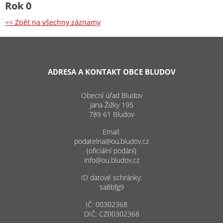
Rok 0
<< Zpět na všechny záznamy
ADRESA A KONTAKT OBCE BLUDOV
Obecní úřad Bludov
Jana Žižky 195
789 61 Bludov
Email:
podatelna@ou.bludov.cz
(oficiální podání)
info@ou.bludov.cz
ID datové schránky:
sa8bfg9
IČ: 00302368
DIČ: CZ00302368