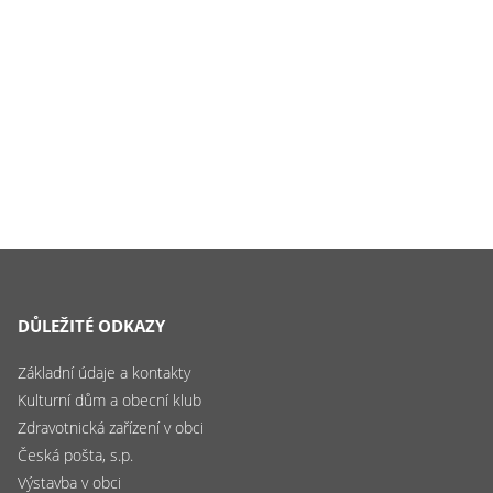
DŮLEŽITÉ ODKAZY
Základní údaje a kontakty
Kulturní dům a obecní klub
Zdravotnická zařízení v obci
Česká pošta, s.p.
Výstavba v obci