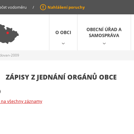
ečet vodoměru
/
Nahlášení poruchy
OBECNÍ ÚŘAD A
O OBCI
SAMOSPRÁVA
udovan-2009
ZÁPISY Z JEDNÁNÍ ORGÁNŮ OBCE
0
t na všechny záznamy