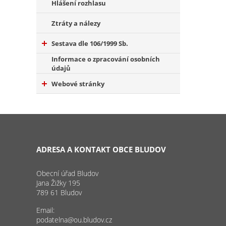
Hlášení rozhlasu
Ztráty a nálezy
Sestava dle 106/1999 Sb.
Informace o zpracování osobních
údajů
Webové stránky
ADRESA A KONTAKT OBCE BLUDOV
Obecní úřad Bludov
Jana Žižky 195
789 61 Bludov
Email:
podatelna@ou.bludov.cz