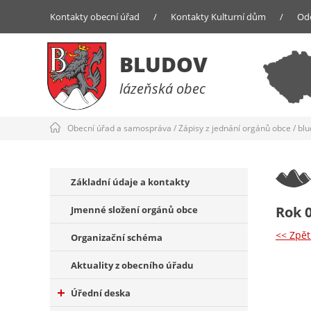
Kontakty obecní úřad
/
Kontakty Kulturní dům
/
Od
BLUDOV
lázeňská obec
Obecní úřad a samospráva
/
Zápisy z jednání orgánů obce
/
bl
Základní údaje a kontakty
Rok 
Jmenné složení orgánů obce
<< Zpě
Organizační schéma
Aktuality z obecního úřadu
Úřední deska