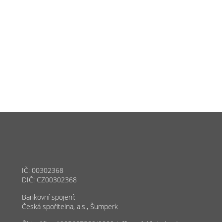
IČ: 00302368
DIČ: CZ00302368
Bankovní spojení:
Česká spořitelna, a.s., Šumperk