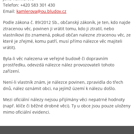
Telefon: +420 583 301 430
Email:
kamlerova@ou.bludov.cz
Podle zákona č. 89/2012 Sb., občanský zákoník, je ten, kdo najde
ztracenou věc, povinen ji vrátit tomu, kdo ji ztratil, nebo
vlastníkovi (to znamená, pokud občan nalezne ztracenou věc, ze
které je zřejmé, komu patří, musí přímo nálezce věc majiteli
vrátit).
Byla-li věc nalezena ve veřejné budově či dopravním
prostředku, odevzdá nálezce nález provozovateli tohoto
zařízení.
Není-li vlastník znám, je nálezce povinen, zpravidla do třech
dnů, nález oznámit obci, na jejímž území k nálezu došlo.
Mezi oficiální nálezy nejsou přijímány věci nepatrné hodnoty
(např. klíče či běžné drobné věci). Ty u obce jsou pouze uloženy
mimo oficiální evidenci.