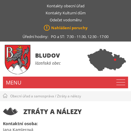
Kontakty obecní úřad
Kontakty Kulturní dům
Odečet vodoměru
Nahlášení poruchy
Úřední hodiny: PO a ST: 7:30 - 11:30, 12:30 - 17:00
BLUDOV
lázeňská obec
MENU
Obecní úřad a samospráva
/
Ztráty a nálezy
ZTRÁTY A NÁLEZY
Kontaktní osoba:
Jana Kamlerová