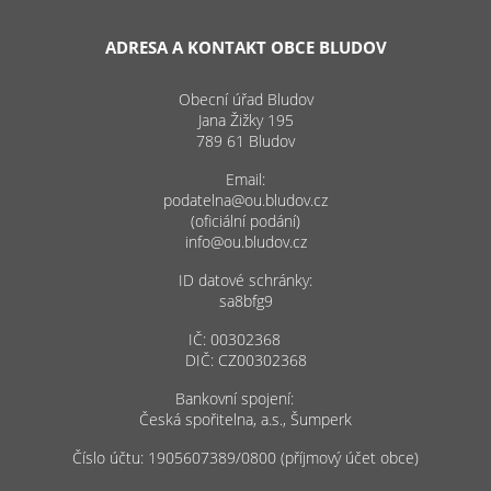
ADRESA A KONTAKT OBCE BLUDOV
Obecní úřad Bludov
Jana Žižky 195
789 61 Bludov
Email:
podatelna@ou.bludov.cz
(oficiální podání)
info@ou.bludov.cz
ID datové schránky:
sa8bfg9
IČ: 00302368
DIČ: CZ00302368
Bankovní spojení:
Česká spořitelna, a.s., Šumperk
Číslo účtu: 1905607389/0800 (příjmový účet obce)