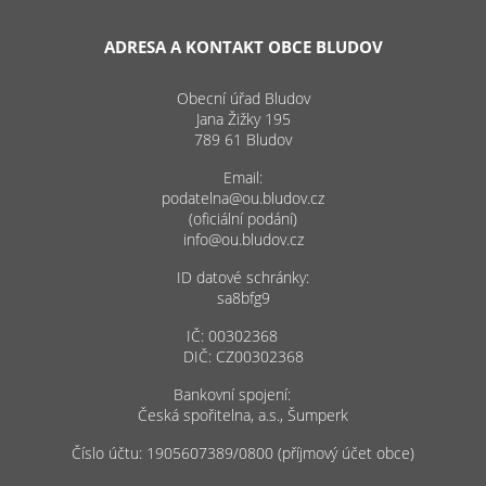
ADRESA A KONTAKT OBCE BLUDOV
Obecní úřad Bludov
Jana Žižky 195
789 61 Bludov
Email:
podatelna@ou.bludov.cz
(oficiální podání)
info@ou.bludov.cz
ID datové schránky:
sa8bfg9
IČ: 00302368
DIČ: CZ00302368
Bankovní spojení:
Česká spořitelna, a.s., Šumperk
Číslo účtu: 1905607389/0800 (příjmový účet obce)