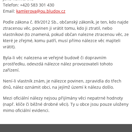
Telefon: +420 583 301 430
Email:
kamlerova@ou.bludov.cz
Podle zákona č. 89/2012 Sb., občanský zákoník, je ten, kdo najde
ztracenou věc, povinen ji vrátit tomu, kdo ji ztratil, nebo
vlastníkovi (to znamená, pokud občan nalezne ztracenou věc, ze
které je zřejmé, komu patří, musí přímo nálezce věc majiteli
vrátit).
Byla-li věc nalezena ve veřejné budově či dopravním
prostředku, odevzdá nálezce nález provozovateli tohoto
zařízení.
Není-li vlastník znám, je nálezce povinen, zpravidla do třech
dnů, nález oznámit obci, na jejímž území k nálezu došlo.
Mezi oficiální nálezy nejsou přijímány věci nepatrné hodnoty
(např. klíče či běžné drobné věci). Ty u obce jsou pouze uloženy
mimo oficiální evidenci.