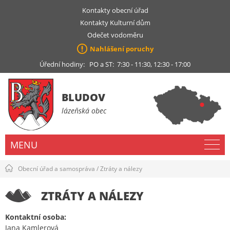
Kontakty obecní úřad
Kontakty Kulturní dům
Odečet vodoměru
Nahlášení poruchy
Úřední hodiny: PO a ST: 7:30 - 11:30, 12:30 - 17:00
BLUDOV
lázeňská obec
MENU
Obecní úřad a samospráva
/
Ztráty a nálezy
ZTRÁTY A NÁLEZY
Kontaktní osoba:
Jana Kamlerová