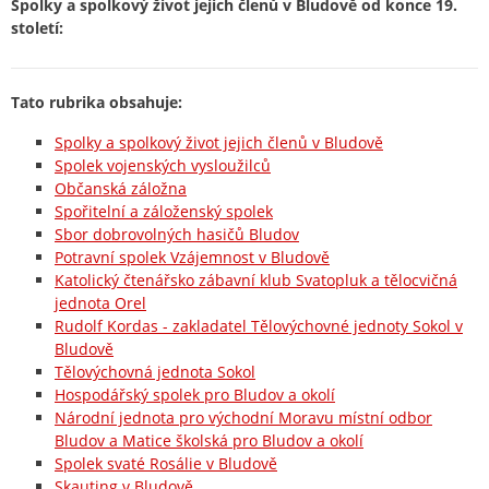
Spolky a spolkový život jejich členů v Bludově od konce 19.
století:
Tato rubrika obsahuje:
Spolky a spolkový život jejich členů v Bludově
Spolek vojenských vysloužilců
Občanská záložna
Spořitelní a záloženský spolek
Sbor dobrovolných hasičů Bludov
Potravní spolek Vzájemnost v Bludově
Katolický čtenářsko zábavní klub Svatopluk a tělocvičná
jednota Orel
Rudolf Kordas - zakladatel Tělovýchovné jednoty Sokol v
Bludově
Tělovýchovná jednota Sokol
Hospodářský spolek pro Bludov a okolí
Národní jednota pro východní Moravu místní odbor
Bludov a Matice školská pro Bludov a okolí
Spolek svaté Rosálie v Bludově
Skauting v Bludově