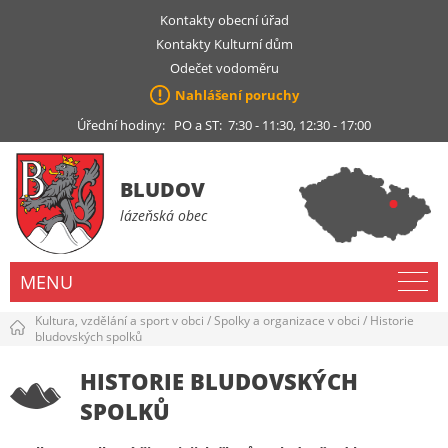
Kontakty obecní úřad
Kontakty Kulturní dům
Odečet vodoměru
Nahlášení poruchy
Úřední hodiny: PO a ST: 7:30 - 11:30, 12:30 - 17:00
BLUDOV
lázeňská obec
MENU
Kultura, vzdělání a sport v obci
/
Spolky a organizace v obci
/
Historie
bludovských spolků
HISTORIE BLUDOVSKÝCH
SPOLKŮ