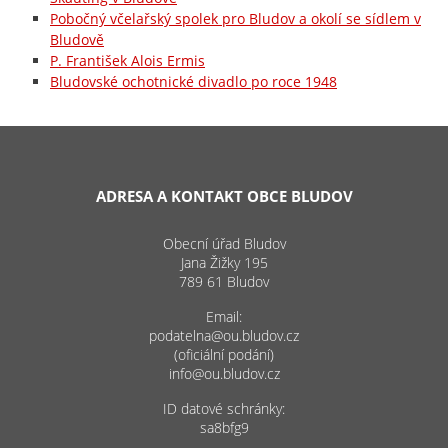
Pobočný včelařský spolek pro Bludov a okolí se sídlem v
Bludově
P. František Alois Ermis
Bludovské ochotnické divadlo po roce 1948
ADRESA A KONTAKT OBCE BLUDOV
Obecní úřad Bludov
Jana Žižky 195
789 61 Bludov
Email:
podatelna@ou.bludov.cz
(oficiální podání)
info@ou.bludov.cz
ID datové schránky:
sa8bfg9