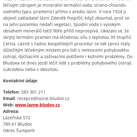
léčivým zdrojem je minerální termální voda, sírano-chlorido-
sodného typu, pramenící přímo v areálu lázní. V roce 1924 ji
objevil zakladatel lázní Zdeněk Pospíšil, když zkoumal, proč se
na jeho pozemku nedaří vegetaci. Spodní voda s vysokým
obsahem minerálů totiž flóře příliš neprospívá. Ukázalo se, že
skrytý termální pramen má léčebnou sílu s teplotou 39 stupňů
Celsia. Lázně s řadou koupelových procedur se tak zprvu staly
důležitým léčebným místem pro lidi s nemocemi pohybového
ústrojí, dýchacími a zažívacími potížemi i kožními problémy. Do
Bludova se dnes jezdí léčit lidé s problémy pohybového ústrojí,
cukrovkou nebo s obezitou.
Kontaktní údaje
:
Telefon
: 583 301 211
Email
: recepce@lazne-bludov.cz
Web:
www.lazne-bludov.cz
Adresa:
Lázeňská 572
789 61 Bludov
Okres Šumperk