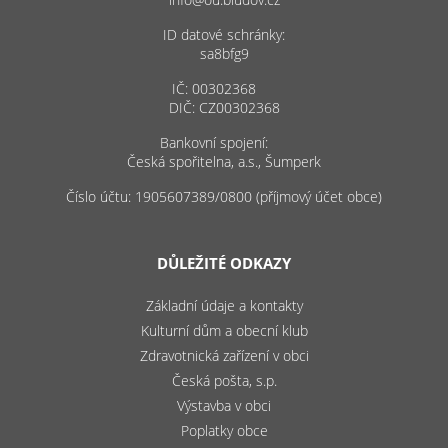
ID datové schránky:
sa8bfg9
IČ: 00302368
DIČ: CZ00302368
Bankovní spojení:
Česká spořitelna, a.s., Šumperk
Číslo účtu: 1905607389/0800 (příjmový účet obce)
DŮLEŽITÉ ODKAZY
Základní údaje a kontakty
Kulturní dům a obecní klub
Zdravotnická zařízení v obci
Česká pošta, s.p.
Výstavba v obci
Poplatky obce