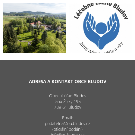
ADRESA A KONTAKT OBCE BLUDOV
Obecní úřad Bludov
Jana Žižky 195
789 61 Bludov
Email:
podatelna@ou.bludov.cz
(oficiální podání)
info@ou.bludov.cz