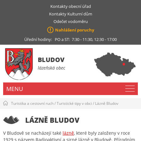
Kontakty obecní úřad
Kontakty Kulturní dům
Odečet vodoměru
Nahlášení poruchy
Úřední hodiny: PO a ST: 7:30 - 11:30, 12:30 - 17:00
BLUDOV
lázeňská obec
MENU
Turistika a cestovní ruch
/
Turistické tipy v obci
/
Lázně Bludov
LÁZNĚ BLUDOV
V Bludově se nacházejí také
lázně
, které byly založeny v roce
1929 s názvem Radioaktivní a sirné lázně v Bludově. Přírodním