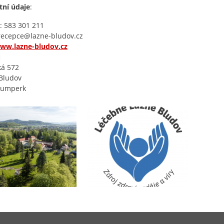
tní údaje
:
: 583 301 211
 recepce@lazne-bludov.cz
ww.lazne-bludov.cz
:
ká 572
Bludov
Šumperk