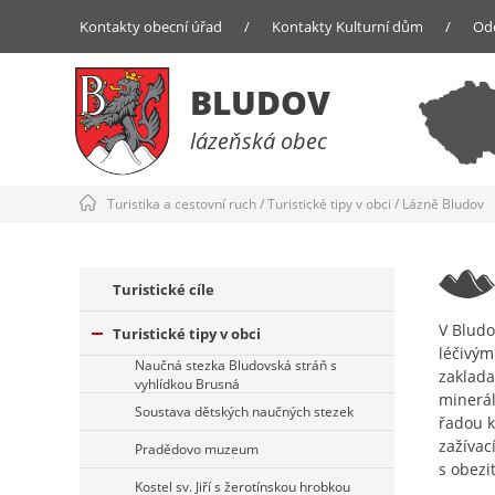
Kontakty obecní úřad
/
Kontakty Kulturní dům
/
Od
BLUDOV
lázeňská obec
Turistika a cestovní ruch
/
Turistické tipy v obci
/
Lázně Bludov
Turistické cíle
V Bludo
Turistické tipy v obci
léčivým
Naučná stezka Bludovská stráň s
zaklada
vyhlídkou Brusná
minerál
Soustava dětských naučných stezek
řadou k
zažívac
Pradědovo muzeum
s obezi
Kostel sv. Jiří s žerotínskou hrobkou