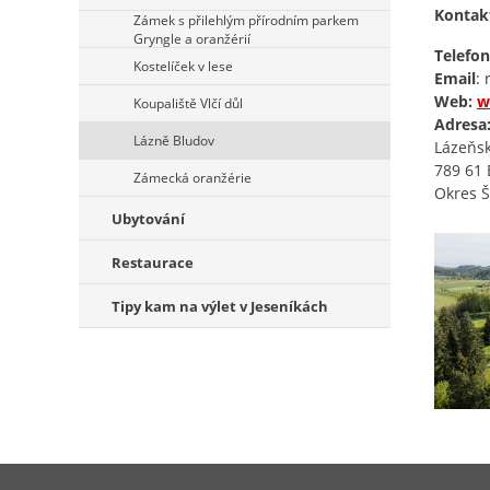
Kontak
Zámek s přilehlým přírodním parkem
Gryngle a oranžérií
Telefon
Kostelíček v lese
Email
:
Web:
w
Koupaliště Vlčí důl
Adresa
Lázně Bludov
Lázeňs
789 61 
Zámecká oranžérie
Okres 
Ubytování
Restaurace
Tipy kam na výlet v Jeseníkách