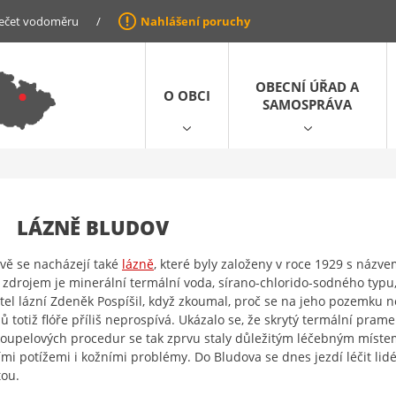
ečet vodoměru
/
Nahlášení poruchy
OBECNÍ ÚŘAD A
O OBCI
SAMOSPRÁVA
LÁZNĚ BLUDOV
vě se nacházejí také
lázně
, které byly založeny v roce 1929 s názve
 zdrojem je minerální termální voda, sírano-chlorido-sodného typu, 
tel lázní Zdeněk Pospíšil, když zkoumal, proč se na jeho pozemku
ů totiž flóře příliš neprospívá. Ukázalo se, že skrytý termální pram
oupelových procedur se tak zprvu staly důležitým léčebným místem
ími potížemi i kožními problémy. Do Bludova se dnes jezdí léčit li
tou.