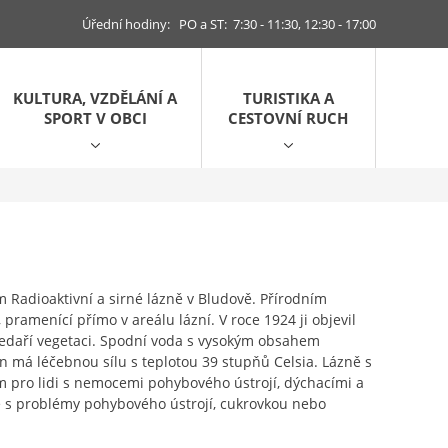
Úřední hodiny: PO a ST: 7:30 - 11:30, 12:30 - 17:00
KULTURA, VZDĚLÁNÍ A
TURISTIKA A
SPORT V OBCI
CESTOVNÍ RUCH
m Radioaktivní a sirné lázně v Bludově. Přírodním
pramenící přímo v areálu lázní. V roce 1924 ji objevil
 nedaří vegetaci. Spodní voda s vysokým obsahem
en má léčebnou sílu s teplotou 39 stupňů Celsia. Lázně s
 pro lidi s nemocemi pohybového ústrojí, dýchacími a
dé s problémy pohybového ústrojí, cukrovkou nebo