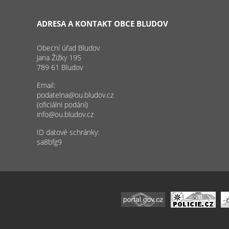
ADRESA A KONTAKT OBCE BLUDOV
Obecní úřad Bludov
Jana Žižky 195
789 61 Bludov
Email:
podatelna@ou.bludov.cz
(oficiální podání)
info@ou.bludov.cz
ID datové schránky:
sa8bfg9