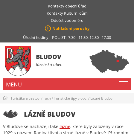
Kontakty obecní úřad
Kontakty Kulturní dům
Odečet vodoměru
Nahlášení poruchy
Úřední hodiny: PO a ST: 7:30 - 11:30, 12:30 - 17:00
BLUDOV
lázeňská obec
MENU
Turistika a cestovní ruch
/
Turistické tipy v obci
/
Lázně Bludov
LÁZNĚ BLUDOV
V Bludově se nacházejí také
lázně
, které byly založeny v roce
1929 s názvem Radioaktivní a sirné lázně v Bludově. Přírodním