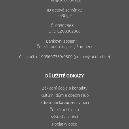
ID datové schránky:
sa8bfg9
IČ: 00302368
DIČ: CZ00302368
Bankovní spojení:
Česká spořitelna, a.s., Šumperk
Číslo účtu: 1905607389/0800 (příjmový účet obce)
DŮLEŽITÉ ODKAZY
Základní údaje a kontakty
Kulturní dům a obecní klub
Zdravotnická zařízení v obci
Česká pošta, s.p.
Výstavba v obci
Poplatky obce