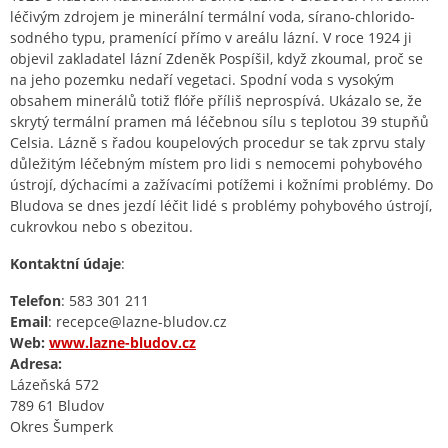
léčivým zdrojem je minerální termální voda, sírano-chlorido-
sodného typu, pramenící přímo v areálu lázní. V roce 1924 ji
objevil zakladatel lázní Zdeněk Pospíšil, když zkoumal, proč se
na jeho pozemku nedaří vegetaci. Spodní voda s vysokým
obsahem minerálů totiž flóře příliš neprospívá. Ukázalo se, že
skrytý termální pramen má léčebnou sílu s teplotou 39 stupňů
Celsia. Lázně s řadou koupelových procedur se tak zprvu staly
důležitým léčebným místem pro lidi s nemocemi pohybového
ústrojí, dýchacími a zažívacími potížemi i kožními problémy. Do
Bludova se dnes jezdí léčit lidé s problémy pohybového ústrojí,
cukrovkou nebo s obezitou.
Kontaktní údaje
:
Telefon
: 583 301 211
Email
: recepce@lazne-bludov.cz
Web:
www.lazne-bludov.cz
Adresa:
Lázeňská 572
789 61 Bludov
Okres Šumperk