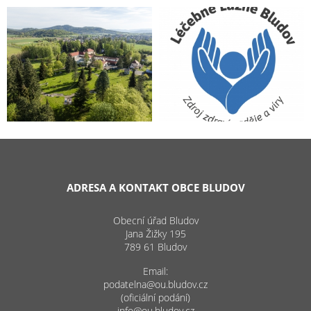
ADRESA A KONTAKT OBCE BLUDOV
Obecní úřad Bludov
Jana Žižky 195
789 61 Bludov
Email:
podatelna@ou.bludov.cz
(oficiální podání)
info@ou.bludov.cz