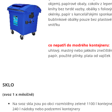
objem), papírové obaly, cokoliv z lepen
knihy bez tvrdé vazby, obálky s foliov
okénky, papír s kancelářskými sponka
bublinkové obálky pouze bez plastov
vnitřku
co nepatří do modrého kontejneru:
uhlový, mastný nebo jakkoliv znečiště
papír, použité plínky, plata od vajíček
SKLO
(svoz 1 x měsíčně)
Na svoz skla jsou po obci rozmístěny zelené 1100 l kontejne
240 l nádoby nebo podzemní kontejnery