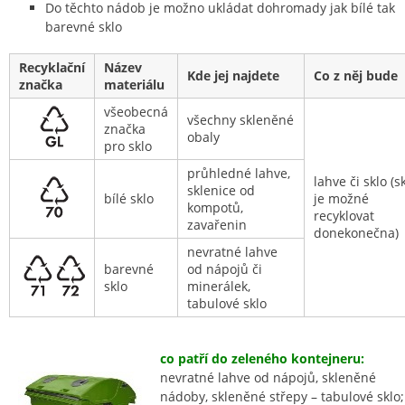
Do těchto nádob je možno ukládat dohromady jak bílé tak
barevné sklo
Recyklační
Název
Kde jej najdete
Co z něj bude
značka
materiálu
všeobecná
všechny skleněné
značka
obaly
pro sklo
průhledné lahve,
lahve či sklo (s
sklenice od
bílé sklo
je možné
kompotů,
recyklovat
zavařenin
donekonečna)
nevratné lahve
barevné
od nápojů či
sklo
minerálek,
tabulové sklo
co patří do zeleného kontejneru:
nevratné lahve od nápojů, skleněné
nádoby, skleněné střepy – tabulové sklo;