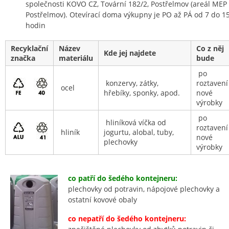
společnosti KOVO CZ, Tovární 182/2, Postřelmov (areál MEP
Postřelmov). Otevírací doma výkupny je PO až PÁ od 7 do 1
hodin
Recyklační
Název
Co z něj
Kde jej najdete
značka
materiálu
bude
po
konzervy, zátky,
roztavení
ocel
hřebíky, sponky, apod.
nové
výrobky
po
hliníková víčka od
roztavení
hliník
jogurtu, alobal, tuby,
nové
plechovky
výrobky
co patří do šedého kontejneru:
plechovky od potravin, nápojové plechovky a
ostatní kovové obaly
co nepatří do šedého kontejneru: