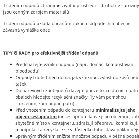
Tříděním odpadů chráníme životní prostředí – druhotné suroviny
jsou cenným zdrojem materiálů
Třídění odpadů ukládá občanům zákon o odpadech a obecně
závazná vyhláška obce
TIPY či RADY pro efektivnější třídění odpadů:
Předcházejte vzniku odpadu (např. domácí kompostování
bioodpadu)
Odpady třiďte hned doma, jak vzniknou, zvlášť do košů neb
tašek
Do barevných kontejnerů dávejte pouze to, co do nich patří
obalech hledejte recyklační značky. Ty Vám pomohou
s určením, kam odpad patří)
Před vhozením odpadu do kontejneru
minimalizujte jeho
objem sešlápnutím
(nesešlápnuté láhve jsou objemné, zabí
zbytečné místo v kontejneru, zdražují přepravu, komplikují
manipulaci a recyklace se v důsledku toho stává nákladnějš
Správným tříděním snížíte množství odpadu v běžné popeln