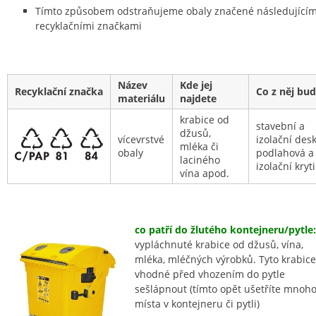
Tímto způsobem odstraňujeme obaly značené následujícím
recyklačními značkami
Název
Kde jej
Recyklační značka
Co z něj bu
materiálu
najdete
krabice od
stavební a
džusů,
vícevrstvé
izolační desk
mléka či
obaly
podlahová a
laciného
izolační kryt
vína apod.
co patří do žlutého kontejneru/pytle:
vypláchnuté krabice od džusů, vína,
mléka, mléčných výrobků. Tyto krabice
vhodné před vhozením do pytle
sešlápnout (tímto opět ušetříte mnoh
místa v kontejneru či pytli)