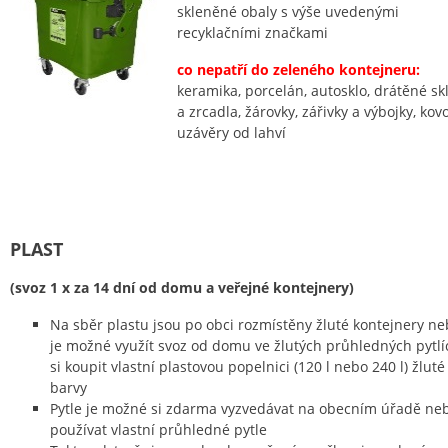
skleněné obaly s výše uvedenými
recyklačními značkami
co nepatří do zeleného kontejneru:
keramika, porcelán, autosklo, drátěné sk
a zrcadla, žárovky, zářivky a výbojky, kov
uzávěry od lahví
PLAST
(svoz 1 x za 14 dní od domu a veřejné kontejnery)
Na sběr plastu jsou po obci rozmístěny žluté kontejnery n
je možné využít svoz od domu ve žlutých průhledných pytlí
si koupit vlastní plastovou popelnici (120 l nebo 240 l) žluté
barvy
Pytle je možné si zdarma vyzvedávat na obecním úřadě ne
používat vlastní průhledné pytle