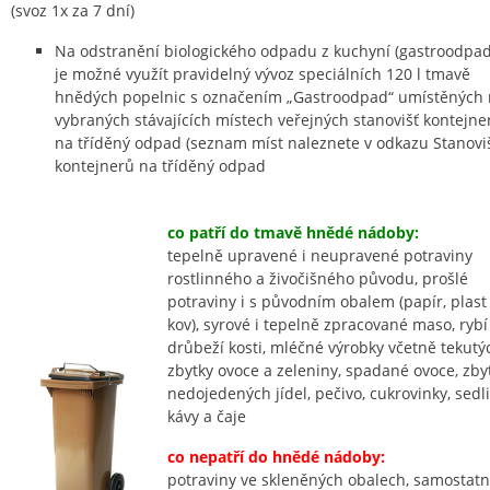
(svoz 1x za 7 dní)
Na odstranění biologického odpadu z kuchyní (gastroodpa
je možné využít pravidelný vývoz speciálních 120 l tmavě
hnědých popelnic s označením „Gastroodpad“ umístěných
vybraných stávajících místech veřejných stanovišť kontejne
na tříděný odpad (seznam míst naleznete v odkazu Stanovi
kontejnerů na tříděný odpad
co patří do tmavě hnědé nádoby:
tepelně upravené i neupravené potraviny
rostlinného a živočišného původu, prošlé
potraviny i s původním obalem (papír, plast
kov), syrové i tepelně zpracované maso, rybí
drůbeží kosti, mléčné výrobky včetně tekutý
zbytky ovoce a zeleniny, spadané ovoce, zby
nedojedených jídel, pečivo, cukrovinky, sedl
kávy a čaje
co nepatří do hnědé nádoby:
potraviny ve skleněných obalech, samostat