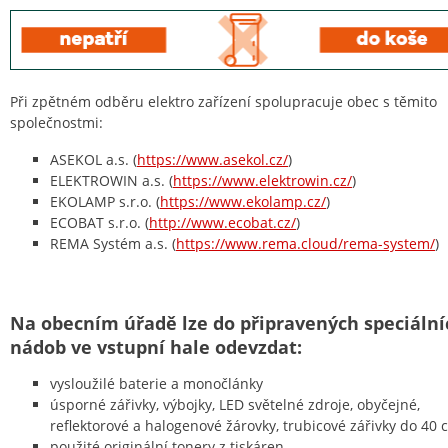
Při zpětném odběru elektro zařízení spolupracuje obec s těmito
společnostmi:
ASEKOL a.s. (
https://www.asekol.cz/
)
ELEKTROWIN a.s. (
https://www.elektrowin.cz/
)
EKOLAMP s.r.o. (
https://www.ekolamp.cz/
)
ECOBAT s.r.o. (
http://www.ecobat.cz/
)
REMA Systém a.s. (
https://www.rema.cloud/rema-system/
)
Na obecním úřadě lze do připravených speciální
nádob ve vstupní hale odevzdat:
vysloužilé baterie a monočlánky
úsporné zářivky, výbojky, LED světelné zdroje, obyčejné,
reflektorové a halogenové žárovky, trubicové zářivky do 40 
použité originální tonery z tiskáren