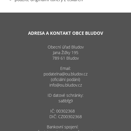
ADRESA A KONTAKT OBCE BLUDOV
Obecní úřad Bludov
Jana Žižky 195
789 61 Bludov
Email:
podatelna@ou.bludov.cz
(oficiální podání)
info@ou.bludov.cz
ID datové schránky:
sa8bfg9
IČ: 00302368
DIČ: CZ00302368
Bankovní spojení: