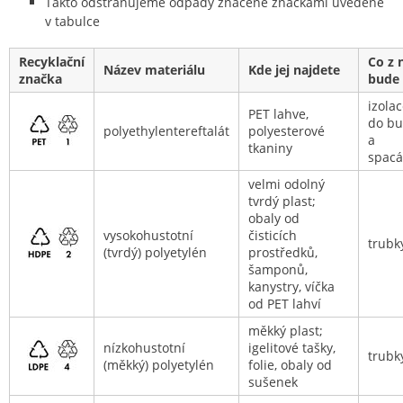
Takto odstraňujeme odpady značené značkami uvedené
v tabulce
Recyklační
Co z 
Název materiálu
Kde jej najdete
značka
bude
izola
PET lahve,
do b
polyethylentereftalát
polyesterové
a
tkaniny
spac
velmi odolný
tvrdý plast;
obaly od
vysokohustotní
čisticích
trubk
(tvrdý) polyetylén
prostředků,
šamponů,
kanystry, víčka
od PET lahví
měkký plast;
nízkohustotní
igelitové tašky,
trubk
(měkký) polyetylén
folie, obaly od
sušenek