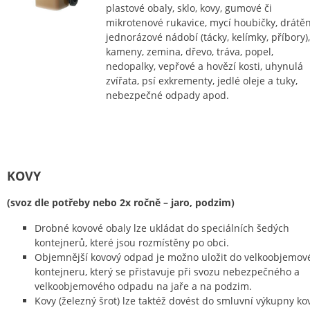
plastové obaly, sklo, kovy, gumové či
mikrotenové rukavice, mycí houbičky, drátěn
jednorázové nádobí (tácky, kelímky, příbory),
kameny, zemina, dřevo, tráva, popel,
nedopalky, vepřové a hovězí kosti, uhynulá
zvířata, psí exkrementy, jedlé oleje a tuky,
nebezpečné odpady apod.
KOVY
(svoz dle potřeby nebo 2x ročně – jaro, podzim)
Drobné kovové obaly lze ukládat do speciálních šedých
kontejnerů, které jsou rozmístěny po obci.
Objemnější kovový odpad je možno uložit do velkoobjemov
kontejneru, který se přistavuje při svozu nebezpečného a
velkoobjemového odpadu na jaře a na podzim.
Kovy (železný šrot) lze taktéž dovést do smluvní výkupny ko