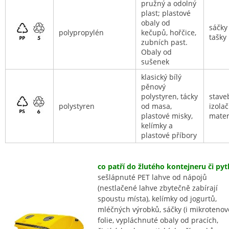
pružný a odolný
plast; plastové
obaly od
sáčky
polypropylén
kečupů, hořčice,
tašky
zubních past.
Obaly od
sušenek
klasický bílý
pěnový
polystyren, tácky
stave
polystyren
od masa,
izolač
plastové misky,
mater
kelímky a
plastové příbory
co patří do žlutého kontejneru či pytl
sešlápnuté PET lahve od nápojů
(nestlačené lahve zbytečně zabírají
spoustu místa), kelímky od jogurtů,
mléčných výrobků, sáčky (i mikrotenové
folie, vypláchnuté obaly od pracích,