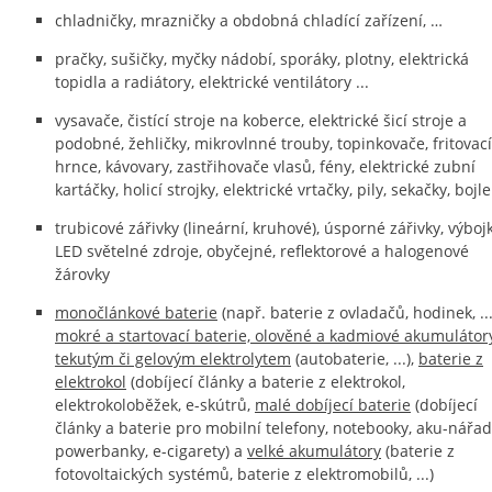
chladničky, mrazničky a obdobná chladící zařízení, …
pračky, sušičky, myčky nádobí, sporáky, plotny, elektrická
topidla a radiátory, elektrické ventilátory ...
vysavače, čistící stroje na koberce, elektrické šicí stroje a
podobné, žehličky, mikrovlnné trouby, topinkovače, fritovací
hrnce, kávovary, zastřihovače vlasů, fény, elektrické zubní
kartáčky, holicí strojky, elektrické vrtačky, pily, sekačky, bojl
trubicové zářivky (lineární, kruhové), úsporné zářivky, výbojk
LED světelné zdroje, obyčejné, reflektorové a halogenové
žárovky
monočlánkové baterie
(např. baterie z ovladačů, hodinek, ...
mokré a startovací baterie, olověné a kadmiové akumulátor
tekutým či gelovým elektrolytem
(autobaterie, ...),
baterie z
elektrokol
(dobíjecí články a baterie z elektrokol,
elektrokoloběžek, e-skútrů,
malé dobíjecí baterie
(dobíjecí
články a baterie pro mobilní telefony, notebooky, aku-nářad
powerbanky, e-cigarety) a
velké akumulátory
(baterie z
fotovoltaických systémů, baterie z elektromobilů, ...)