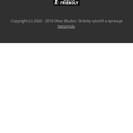
Copyright (c) 2020 - 2019 Obec Bludov. Stránky vytvořil a spravuje
Netsimple
.