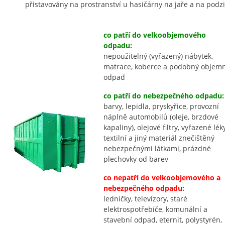
přistavovány na prostranství u hasičárny na jaře a na podz
co patří do velkoobjemového
odpadu:
nepoužitelný (vyřazený) nábytek,
matrace, koberce a podobný objem
odpad
co patří do nebezpečného odpadu:
barvy, lepidla, pryskyřice, provozní
náplně automobilů (oleje, brzdové
kapaliny), olejové filtry, vyřazené léky
textilní a jiný materiál znečištěný
nebezpečnými látkami, prázdné
plechovky od barev
co nepatří do velkoobjemového a
nebezpečného odpadu:
ledničky, televizory, staré
elektrospotřebiče, komunální a
stavební odpad, eternit, polystyrén,