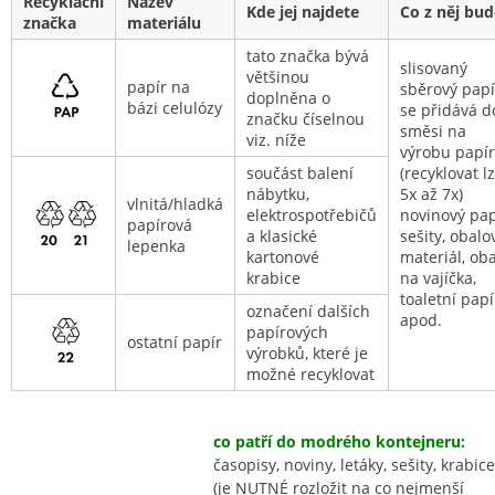
Recyklační
Název
Kde jej najdete
Co z něj bud
značka
materiálu
tato značka bývá
slisovaný
většinou
papír na
sběrový papí
doplněna o
bázi celulózy
se přidává d
značku číselnou
směsi na
viz. níže
výrobu papí
součást balení
(recyklovat l
nábytku,
5x až 7x)
vlnitá/hladká
elektrospotřebičů
novinový pap
papírová
a klasické
sešity, obalo
lepenka
kartonové
materiál, oba
krabice
na vajíčka,
toaletní papí
označení dalších
apod.
papírových
ostatní papír
výrobků, které je
možné recyklovat
co patří do modrého kontejneru:
časopisy, noviny, letáky, sešity, krabice
(je NUTNÉ rozložit na co nejmenší