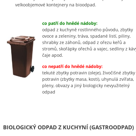
velkoobjemové kontejnery na bioodpad.
co patří do hnědé nádoby:
odpad z kuchyně rostlinného původu, zbytky
ovoce a zeleniny, tráva, spadané listí, piliny,
shrabky ze záhonů, odpad z ořezu keřů a
stromů, skořápky ořechů a vajec, sedliny z káv
čaje apod.
co nepatří do hnědé nádoby:
tekuté zbytky potravin (oleje), živočišné zbytky
potravin (zbytky masa, kosti), uhynulá zvířata,
pleny, obvazy a jiný biologicky nevyužitelný
odpad
BIOLOGICKÝ ODPAD Z KUCHYNÍ (GASTROODPAD)