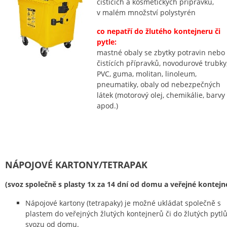
čistících a kosmetických přípravků,
v malém množství polystyrén
co nepatří do žlutého kontejneru či
pytle:
mastné obaly se zbytky potravin nebo
čistících přípravků, novodurové trubky
PVC, guma, molitan, linoleum,
pneumatiky, obaly od nebezpečných
látek (motorový olej, chemikálie, barvy
apod.)
NÁPOJOVÉ KARTONY/TETRAPAK
(svoz společně s plasty 1x za 14 dní od domu a veřejné kontejn
Nápojové kartony (tetrapaky) je možné ukládat společně s
plastem do veřejných žlutých kontejnerů či do žlutých pytlů
svozu od domu.