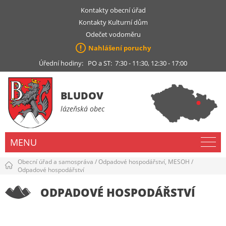
Kontakty obecní úřad
Kontakty Kulturní dům
Odečet vodoměru
Nahlášení poruchy
Úřední hodiny: PO a ST: 7:30 - 11:30, 12:30 - 17:00
BLUDOV
lázeňská obec
MENU
Obecní úřad a samospráva
/
Odpadové hospodářství, MESOH
/
Odpadové hospodářství
ODPADOVÉ HOSPODÁŘSTVÍ