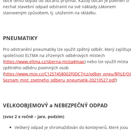
obce tento odpad od občanů přijímat. Každý občan je povinen si
nechat stavební odpad odstranit na své náklady zákonem
stanoveným způsobem, tj. uložením na skládku.
PNEUMATIKY
Pro odstranění pneumatiky lze využít zpětný odběr, který zajišťuj
společnost ELTMA na zřízených odběrových místech
(
https://www.eltma.cz/sberna-mista#map
) nebo lze využít místa
zpětného odběru povinných osob
(
https://www.mzp.cz/C1257458002F0DC7/cz/odber_pneu/$FILE/O
Seznam_mist_zpetneho_odberu_pneumatik-20210527.pdf
)
VELKOOBJEMOVÝ a NEBEZPEČNÝ ODPAD
(svoz 2 x ročně – jaro, podzim)
Veškerý odpad je shromažďován do kontejnerů, které jsou