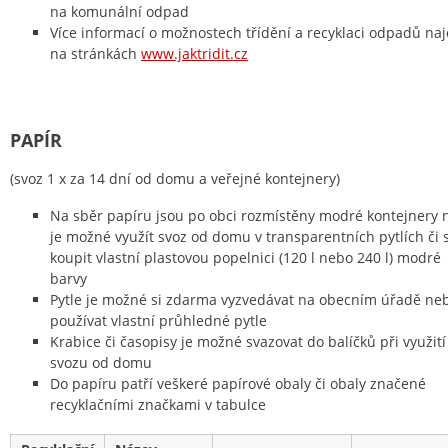
na komunální odpad
Více informací o možnostech třídění a recyklaci odpadů na
na stránkách
www.jaktridit.cz
PAPÍR
(svoz 1 x za 14 dní od domu a veřejné kontejnery)
Na sběr papíru jsou po obci rozmístěny modré kontejnery 
je možné využít svoz od domu v transparentních pytlích či s
koupit vlastní plastovou popelnici (120 l nebo 240 l) modré
barvy
Pytle je možné si zdarma vyzvedávat na obecním úřadě ne
používat vlastní průhledné pytle
Krabice či časopisy je možné svazovat do balíčků při využití
svozu od domu
Do papíru patří veškeré papírové obaly či obaly značené
recyklačními značkami v tabulce