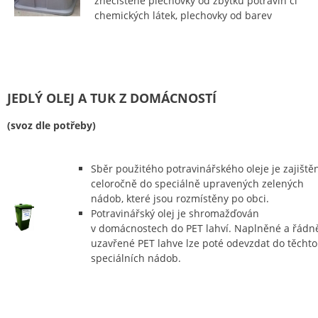
znečištěné plechovky od zbytků potravin či
chemických látek, plechovky od barev
JEDLÝ OLEJ A TUK Z DOMÁCNOSTÍ
(svoz dle potřeby)
Sběr použitého potravinářského oleje je zajiště
celoročně do speciálně upravených zelených
nádob, které jsou rozmístěny po obci.
Potravinářský olej je shromažďován
v domácnostech do PET lahví. Naplněné a řádn
uzavřené PET lahve lze poté odevzdat do těchto
speciálních nádob.