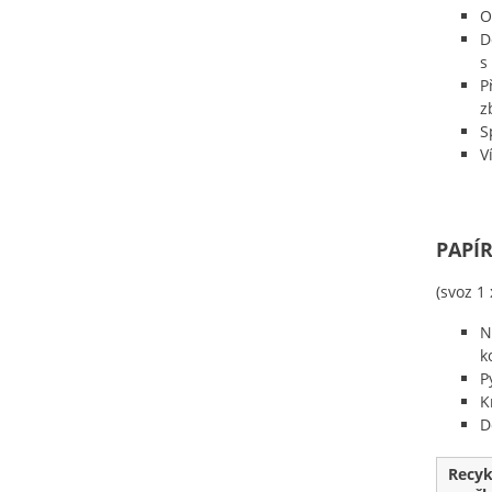
O
D
s
P
z
S
V
PAPÍ
(svoz 1
N
k
P
K
D
Recyk