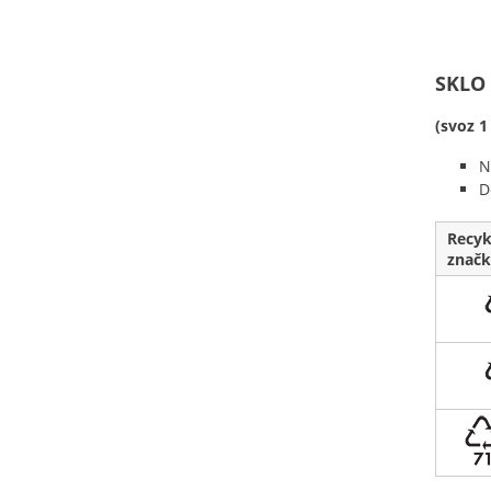
SKLO
(svoz 1
N
D
Recyk
značk