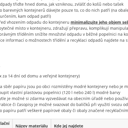
dpady třiďte hned doma, jak vzniknou, zvlášť do košů nebo tašek
o barevných kontejnerů dávejte pouze to, co do nich patří (na oba
 určením, kam odpad patří)
řed vhozením odpadu do kontejneru
minimalizujte jeho objem se
bytečné místo v kontejneru, zdražují přepravu, komplikují manipulac
právným tříděním snížíte množství odpadu v běžné popelnici na 
íce informací o možnostech třídění a recyklaci odpadů najdete na 
R
 x za 14 dní od domu a veřejné kontejnery)
a sběr papíru jsou po obci rozmístěny modré kontejnery nebo je mo
oupit vlastní plastovou popelnici (120 l nebo 240 l) modré barvy
ytle je možné si zdarma vyzvedávat na obecním úřadě nebo používa
rabice či časopisy je možné svazovat do balíčků při využití svozu 
o papíru patří veškeré papírové obaly či obaly značené recyklačním
lační
Název materiálu
Kde jej najdete