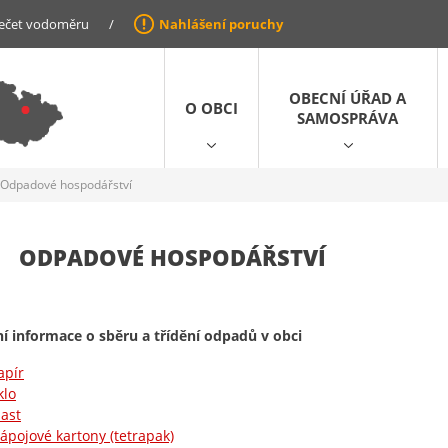
ečet vodoměru
/
Nahlášení poruchy
OBECNÍ ÚŘAD A
O OBCI
SAMOSPRÁVA
Odpadové hospodářství
ODPADOVÉ HOSPODÁŘSTVÍ
í informace o sběru a třídění odpadů v obci
apír
klo
last
ápojové kartony (tetrapak)