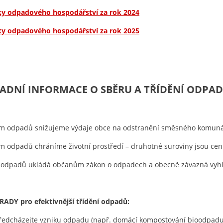
ky odpadového hospodářství za rok 2024
ky odpadového hospodářství za rok 2025
ADNÍ INFORMACE O SBĚRU A TŘÍDĚNÍ ODPAD
ím odpadů snižujeme výdaje obce na odstranění směsného komun
m odpadů chráníme životní prostředí – druhotné suroviny jsou ce
í odpadů ukládá občanům zákon o odpadech a obecně závazná vyh
 RADY pro efektivnější třídění odpadů:
ředcházejte vzniku odpadu (např. domácí kompostování bioodpadu