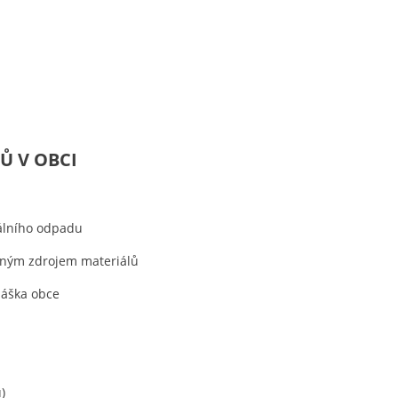
Ů V OBCI
álního odpadu
nným zdrojem materiálů
láška obce
)