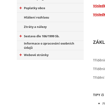
Výsled
Poplatky obce
Výsled
Hlášení rozhlasu
Ztráty a nálezy
Sestava dle 106/1999 Sb.
ZÁKL
Informace o zpracování osobních
údajů
Webové stránky
Tříděn
Třídění
Tříděn
TIPY či
P