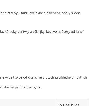
ěné střepy – tabulové sklo; a skleněné obaly s výše
la, žárovky, zářivky a výbojky, kovové uzávěry od lahví
žné využít svoz od domu ve žlutých průhledných pytlích
t vlastní průhledné pytle
Co z něj bude