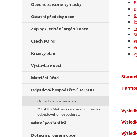
B
Obecně závazné vyhlášky
B
K
Ostatní předpisy obce
J
T
Zápisy z jednání orgánů obce
S
Czech POINT
P
V
Krizový plán
V
Výstavba v obci
Stanov
Matriční úřad
Harmon
Odpadové hospodářství, MESOH
Odpadové hospodářství
MESOH (Motivační a evidenční systém
Výsled
odpadového hospodářství)
Výsled
Místní pohřebiště
Výsled
Dotační program obce