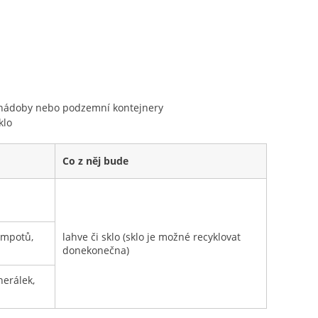
 l nádoby nebo podzemní kontejnery
klo
Co z něj bude
ompotů,
lahve či sklo (sklo je možné recyklovat
donekonečna)
nerálek,