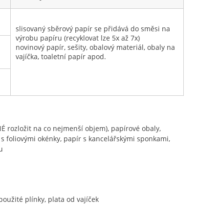
slisovaný sběrový papír se přidává do směsi na
výrobu papíru (recyklovat lze 5x až 7x)
novinový papír, sešity, obalový materiál, obaly na
vajíčka, toaletní papír apod.
TNÉ rozložit na co nejmenší objem), papírové obaly,
y s foliovými okénky, papír s kancelářskými sponkami,
u
oužité plínky, plata od vajíček