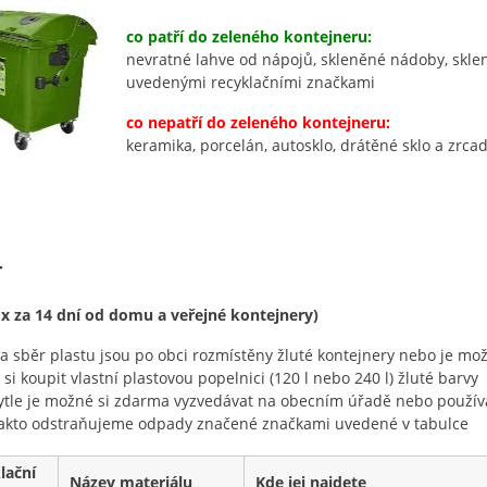
co patří do zeleného kontejneru:
nevratné lahve od nápojů, skleněné nádoby, sklen
uvedenými recyklačními značkami
co nepatří do zeleného kontejneru:
keramika, porcelán, autosklo, drátěné sklo a zrcad
T
 x za 14 dní od domu a veřejné kontejnery)
a sběr plastu jsou po obci rozmístěny žluté kontejnery nebo je mo
i si koupit vlastní plastovou popelnici (120 l nebo 240 l) žluté barvy
ytle je možné si zdarma vyzvedávat na obecním úřadě nebo používa
akto odstraňujeme odpady značené značkami uvedené v tabulce
lační
Název materiálu
Kde jej najdete