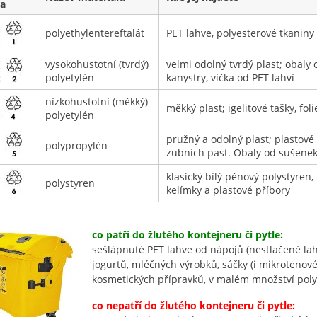
a
polyethylentereftalát
PET lahve, polyesterové tkaniny
vysokohustotní (tvrdý)
velmi odolný tvrdý plast; obaly
polyetylén
kanystry, víčka od PET lahví
nízkohustotní (měkký)
měkký plast; igelitové tašky, fol
polyetylén
pružný a odolný plast; plastové
polypropylén
zubních past. Obaly od sušene
klasický bílý pěnový polystyren,
polystyren
kelímky a plastové příbory
co patří do žlutého kontejneru či pytle:
sešlápnuté PET lahve od nápojů (nestlačené lah
jogurtů, mléčných výrobků, sáčky (i mikrotenové),
kosmetických přípravků, v malém množství poly
co nepatří do žlutého kontejneru či pytle: