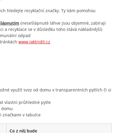
lech hledejte recyklační značky. Ty Vám pomohou
šlápnutím
(nesešlápnuté láhve jsou objemné, zabírají
i a recyklace se v důsledku toho stává nákladnější)
komunální odpad
stránkách
www.jaktridit.cz
žné využít svoz od domu v transparentních pytlích či si
t vlastní průhledné pytle
od domu
i značkami v tabulce
Co z něj bude