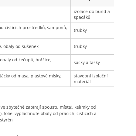
izolace do bund a
spacáků
 od čisticích prostředků, šamponů,
trubky
ie, obaly od sušenek
trubky
 obaly od kečupů, hořčice,
sáčky a tašky
k
 tácky od masa, plastové misky,
stavební izolační
materiál
ve zbytečně zabírají spoustu místa), kelímky od
 folie, vypláchnuté obaly od pracích, čistících a
styrén