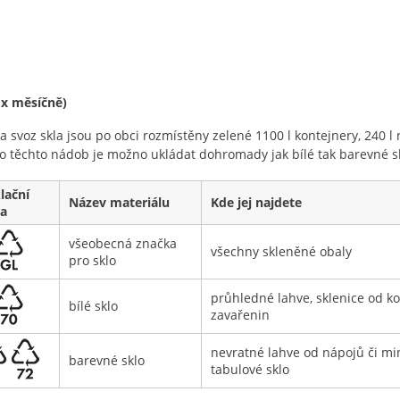
 x měsíčně)
a svoz skla jsou po obci rozmístěny zelené 1100 l kontejnery, 240
o těchto nádob je možno ukládat dohromady jak bílé tak barevné s
lační
Název materiálu
Kde jej najdete
a
všeobecná značka
všechny skleněné obaly
pro sklo
průhledné lahve, sklenice od k
bílé sklo
zavařenin
nevratné lahve od nápojů či mi
barevné sklo
tabulové sklo