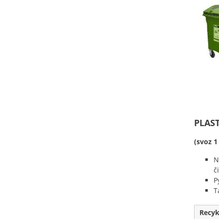
PLAS
(svoz 1
N
č
P
T
Recyk