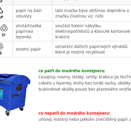
a
papír na bázi
tato značka bývá většinou doplněna o
celulózy
značku číselnou viz. níže
vlnitá/hladká
součást balení nábytku,
papírová
elektrospotřebičů a klasické kartonové
lepenka
krabice
označení dalších papírových výrobků,
ostatní papír
které je možné recyklovat
co patří do modrého kontejneru:
časopisy, noviny, letáky, sešity, krabice (je NU
cokoliv z lepenky, knihy bez tvrdé vazby, obálk
bublinkové obálky pouze bez plastového vnitřk
co nepatří do modrého kontejneru:
uhlový, mastný nebo jakkoliv znečištěný papír, p