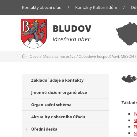
Kontakty obecní úřad
/
Kontakty Kulturní dům
/
Od
BLUDOV
lázeňská obec
Obecní úřad a samospráva
/
Odpadové hospodářství, MESOH
/
Základní údaje a kontakty
Jmenné složení orgánů obce
Základn
Organizační schéma
P
Aktuality z obecního úřadu
S
P
Úřední deska
N