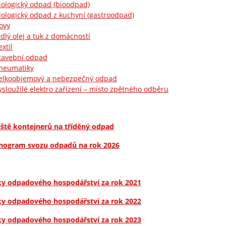
iologický odpad (bioodpad)
iologický odpad z kuchyní (gastroodpad)
ovy
edlý olej a tuk z domácností
extil
tavební odpad
neumatiky
elkoobjemový a nebezpečný odpad
ysloužilé elektro zařízení – místo zpětného odběru
iště kontejnerů na tříděný odpad
ogram svozu odpadů na rok 2026
ky odpadového hospodářství za rok 2021
ky odpadového hospodářství za rok 2022
ky odpadového hospodářství za rok 2023