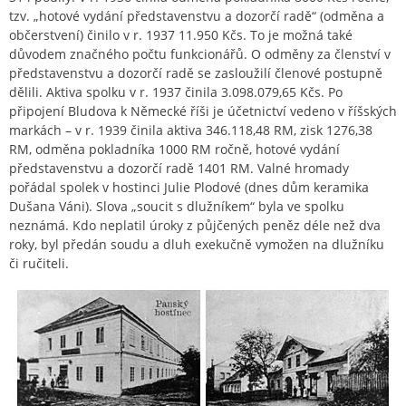
tzv. „hotové vydání představenstvu a dozorčí radě“ (odměna a
občerstvení) činilo v r. 1937 11.950 Kčs. To je možná také
důvodem značného počtu funkcionářů. O odměny za členství v
představenstvu a dozorčí radě se zasloužilí členové postupně
dělili. Aktiva spolku v r. 1937 činila 3.098.079,65 Kčs. Po
připojení Bludova k Německé říši je účetnictví vedeno v říšských
markách – v r. 1939 činila aktiva 346.118,48 RM, zisk 1276,38
RM, odměna pokladníka 1000 RM ročně, hotové vydání
představenstvu a dozorčí radě 1401 RM. Valné hromady
pořádal spolek v hostinci Julie Plodové (dnes dům keramika
Dušana Váni). Slova „soucit s dlužníkem“ byla ve spolku
neznámá. Kdo neplatil úroky z půjčených peněz déle než dva
roky, byl předán soudu a dluh exekučně vymožen na dlužníku
či ručiteli.