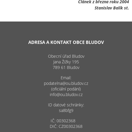
Článek z března roku 2004
Stanislav Balík st.
ADRESA A KONTAKT OBCE BLUDOV
Obecní úřad Bludov
Jana Žižky 195
789 61 Bludov
Email:
podatelna@ou.bludov.cz
(oficiální podání)
info@ou.bludov.cz
ID datové schránky:
sa8bfg9
IČ: 00302368
DIČ: CZ00302368