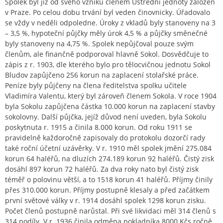
Spolek byl již od svého vzniku členem Ústřední jednoty záložen
v Praze. Po celou dobu trvání byl veden činovnicky. Úřadovalo
se vždy v neděli odpoledne. Úroky z vkladů byly stanoveny na 3
– 3,5 %, hypoteční půjčky měly úrok 4,5 % a půjčky směnečné
byly stanoveny na 4,75 %. Spolek nepůjčoval pouze svým
členům, ale finančně podporoval hlavně Sokol. Dosvědčuje to
zápis z r. 1903, dle kterého bylo pro tělocvičnou jednotu Sokol
Bludov zapůjčeno 256 korun na zaplacení stolařské práce.
Peníze byly půjčeny na člena ředitelstva spolku učitele
Vladimíra Valentu, který byl zároveň členem Sokola. V roce 1904
byla Sokolu zapůjčena částka 10.000 korun na zaplacení stavby
sokolovny. Další půjčka, jejíž důvod není uveden, byla Sokolu
poskytnuta r. 1915 a činila 8.000 korun. Od roku 1911 se
pravidelně každoročně zapisovaly do protokolu dozorčí rady
také roční účetní uzávěrky. V r. 1910 měl spolek jmění 275.084
korun 64 haléřů, na dluzích 274.189 korun 92 haléřů. Čistý zisk
dosáhl 897 korun 72 haléřů. Za dva roky nato byl čistý zisk
téměř o polovinu větší, a to 1518 korun 41 haléřů. Příjmy činily
přes 310.000 korun. Příjmy postupně klesaly a před začátkem
první světové války v r. 1914 dosáhl spolek 1298 korun zisku.
Počet členů postupně narůstal. Při své likvidaci měl 314 členů s
314 podíly. V r. 1936 činila odměna pokladníka 8000 Kčs ročně,