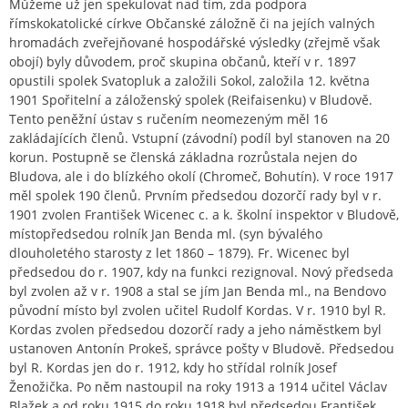
Můžeme už jen spekulovat nad tím, zda podpora
římskokatolické církve Občanské záložně či na jejích valných
hromadách zveřejňované hospodářské výsledky (zřejmě však
obojí) byly důvodem, proč skupina občanů, kteří v r. 1897
opustili spolek Svatopluk a založili Sokol, založila 12. května
1901 Spořitelní a záloženský spolek (Reifaisenku) v Bludově.
Tento peněžní ústav s ručením neomezeným měl 16
zakládajících členů. Vstupní (závodní) podíl byl stanoven na 20
korun. Postupně se členská základna rozrůstala nejen do
Bludova, ale i do blízkého okolí (Chromeč, Bohutín). V roce 1917
měl spolek 190 členů. Prvním předsedou dozorčí rady byl v r.
1901 zvolen František Wicenec c. a k. školní inspektor v Bludově,
místopředsedou rolník Jan Benda ml. (syn bývalého
dlouholetého starosty z let 1860 – 1879). Fr. Wicenec byl
předsedou do r. 1907, kdy na funkci rezignoval. Nový předseda
byl zvolen až v r. 1908 a stal se jím Jan Benda ml., na Bendovo
původní místo byl zvolen učitel Rudolf Kordas. V r. 1910 byl R.
Kordas zvolen předsedou dozorčí rady a jeho náměstkem byl
ustanoven Antonín Prokeš, správce pošty v Bludově. Předsedou
byl R. Kordas jen do r. 1912, kdy ho střídal rolník Josef
Ženožička. Po něm nastoupil na roky 1913 a 1914 učitel Václav
Blažek a od roku 1915 do roku 1918 byl předsedou František