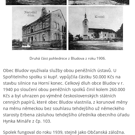
Druhá část pohlednice z Bludova z roku 1906.
Obec Bludov využívala služby obou peněžních ústavů. U
Spořitelního spolku si kupř. vypůjčila částku 50.000 Kčs na
stavbu silnice na Horní konec. Celkový dluh obce Bludov v r.
1940 po sloučení obou peněžních spolků činil kolem 260.000
Kčs a byl uhrazen po výměně československých státních
cenných papírů, které obec Bludov vlastnila, z korunové měny
na měnu německou bez souhlasu tehdejšího už německého
starosty Erbena zásluhou tehdejšího úředníka obecního úřadu
Hynka Mináře z čp. 103.
Spolek fungoval do roku 1939, stejně jako Občanská záložna.