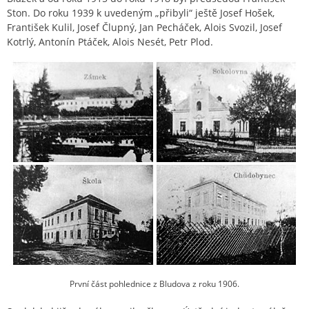
Ston. Do roku 1939 k uvedeným „přibyli“ ještě Josef Hošek,
František Kulil, Josef Člupný, Jan Pecháček, Alois Svozil, Josef
Kotrlý, Antonín Ptáček, Alois Nesét, Petr Plod.
První část pohlednice z Bludova z roku 1906.