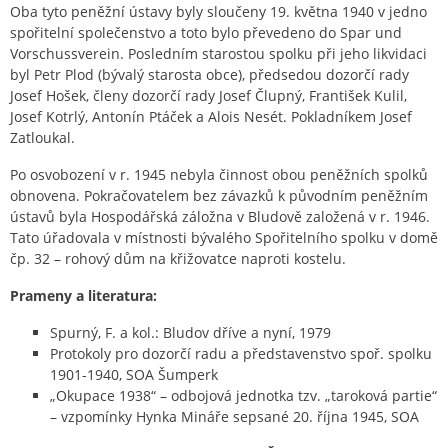
Oba tyto peněžní ústavy byly sloučeny 19. května 1940 v jedno
spořitelní společenstvo a toto bylo převedeno do Spar und
Vorschussverein. Posledním starostou spolku při jeho likvidaci
byl Petr Plod (bývalý starosta obce), předsedou dozorčí rady
Josef Hošek, členy dozorčí rady Josef Člupný, František Kulil,
Josef Kotrlý, Antonín Ptáček a Alois Nesét. Pokladníkem Josef
Zatloukal.
Po osvobození v r. 1945 nebyla činnost obou peněžních spolků
obnovena. Pokračovatelem bez závazků k původním peněžním
ústavů byla Hospodářská záložna v Bludově založená v r. 1946.
Tato úřadovala v místnosti bývalého Spořitelního spolku v domě
čp. 32 – rohový dům na křižovatce naproti kostelu.
Prameny a literatura:
Spurný, F. a kol.: Bludov dříve a nyní, 1979
Protokoly pro dozorčí radu a představenstvo spoř. spolku
1901-1940, SOA Šumperk
„Okupace 1938“ – odbojová jednotka tzv. „taroková partie“
– vzpomínky Hynka Mináře sepsané 20. října 1945, SOA