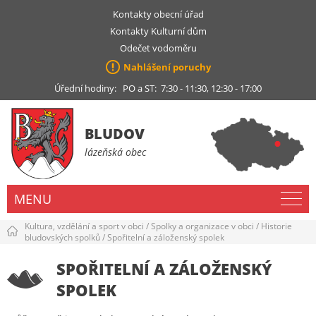
Kontakty obecní úřad
Kontakty Kulturní dům
Odečet vodoměru
Nahlášení poruchy
Úřední hodiny: PO a ST: 7:30 - 11:30, 12:30 - 17:00
BLUDOV
lázeňská obec
MENU
Kultura, vzdělání a sport v obci
/
Spolky a organizace v obci
/
Historie
bludovských spolků
/
Spořitelní a záloženský spolek
SPOŘITELNÍ A ZÁLOŽENSKÝ
SPOLEK