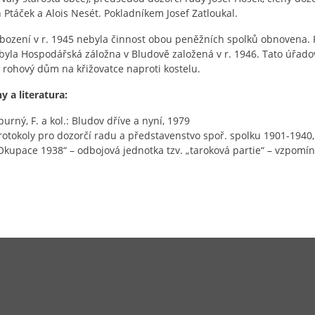
 Ptáček a Alois Nesét. Pokladníkem Josef Zatloukal.
bození v r. 1945 nebyla činnost obou peněžních spolků obnovena
byla Hospodářská záložna v Bludově založená v r. 1946. Tato úřado
– rohový dům na křižovatce naproti kostelu.
 a literatura:
purný, F. a kol.: Bludov dříve a nyní, 1979
rotokoly pro dozorčí radu a představenstvo spoř. spolku 1901-194
Okupace 1938“ – odbojová jednotka tzv. „taroková partie“ – vzpomí