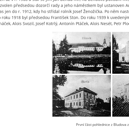
zvolen předsedou dozorčí rady a jeho náměstkem byl ustanoven An
as jen do r. 1912, kdy ho střídal rolník Josef Ženožička. Po něm nas
 roku 1918 byl předsedou František Ston. Do roku 1939 k uvedeným „p
áček, Alois Svozil, Josef Kotrlý, Antonín Ptáček, Alois Nesét, Petr Plo
První část pohlednice z Bludova z