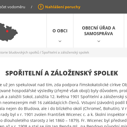
ečet vodoměru
/
Nahlášení poruchy
OBECNÍ ÚŘAD A
O OBCI
SAMOSPRÁVA
storie bludovských spolků
/
Spořitelní a záloženský spolek
SPOŘITELNÍ A ZÁLOŽENSKÝ SPOLEK
už jen spekulovat nad tím, zda podpora římskokatolické církve Ob
ované hospodářské výsledky (zřejmě však obojí) byly důvodem, proč 
uk a založili Sokol, založila 12. května 1901 Spořitelní a záloženský
 neomezeným měl 16 zakládajících členů. Vstupní (závodní) podíl 
ala nejen do Bludova, ale i do blízkého okolí (Chromeč, Bohutín). 
 rady byl v r. 1901 zvolen František Wicenec c. a k. školní inspekto
o dlouholetého starosty z let 1860 – 1879). Fr. Wicenec byl předse
len až v r. 1908 a stal se jím Jan Benda ml., na Bendovo původní míst