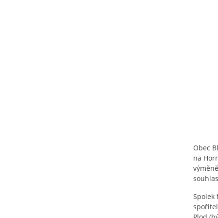
Obec Bl
na Horn
výměně 
souhlas
Spolek 
spořite
Plod (b