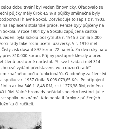
o celou dobu trvání byl veden činovnicky. Úřadovalo se
teční půjčky měly úrok 4,5 % a půjčky směnečné byly
odporoval hlavně Sokol. Dosvědčuje to zápis z r. 1903,
 na zaplacení stolařské práce. Peníze byly půjčeny na
em Sokola. V roce 1904 byla Sokolu zapůjčena částka
 uveden, byla Sokolu poskytnuta r. 1915 a činila 8.000
rčí rady také roční účetní uzávěrky. V r. 1910 měl
 Čistý zisk dosáhl 897 korun 72 haléřů. Za dva roky nato
ily přes 310.000 korun. Příjmy postupně klesaly a před
et členů postupně narůstal. Při své likvidaci měl 314
. „hotové vydání představenstvu a dozorčí radě“
vodem značného počtu funkcionářů. O odměny za členství
a spolku v r. 1937 činila 3.098.079,65 Kčs. Po připojení
 činila aktiva 346.118,48 RM, zisk 1276,38 RM, odměna
401 RM. Valné hromady pořádal spolek v hostinci Julie
a ve spolku neznámá. Kdo neplatil úroky z půjčených
žníku či ručiteli.