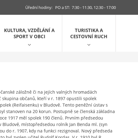
Úřední hodiny: PO a ST: 7:30 - 11:30, 12:30 - 17:00
KULTURA, VZDĚLÁNÍ A
TURISTIKA A
SPORT V OBCI
CESTOVNÍ RUCH
čanské záložně či na jejích valných hromadách
skupina občanů, kteří v r. 1897 opustili spolek
 spolek (Reifaisenku) v Bludově. Tento peněžní ústav s
byl stanoven na 20 korun. Postupně se členská základna
V roce 1917 měl spolek 190 členů. Prvním předsedou
r v Bludově, místopředsedou rolník Jan Benda ml. (syn
dou do r. 1907, kdy na funkci rezignoval. Nový předseda
o byl zvolen učitel Rudolf Kordas. V r. 1910 byl R.