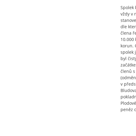
Spolek 
vždy v 
stanove
dle kte
člena ř
10.000 
korun. 
spolek 
byl čis
začátke
členů s
(odměna
v předs
Bludova
pokladn
Plodové
peněz d