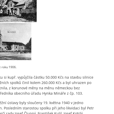
z roku 1906.
 si kupř. vypůjčila částku 50.000 Kčs na stavbu silnice
žních spolků činil kolem 260.000 Kčs a byl uhrazen po
astnila, z korunové měny na měnu německou bez
ředníka obecního úřadu Hynka Mináře z čp. 103.
žní ústavy byly sloučeny 19. května 1940 v jedno
 Posledním starostou spolku při jeho likvidaci byl Petr
í rady Josef Člupný, František Kulil, Josef Kotrlý,