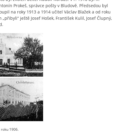
tonín Prokeš, správce pošty v Bludově. Předsedou byl
toupil na roky 1913 a 1914 učitel Václav Blažek a od roku
řibyli“ ještě Josef Hošek, František Kulil, Josef Člupný,
d.
 roku 1906.