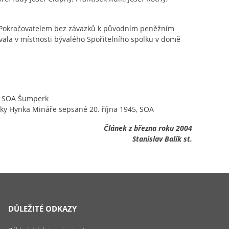
. Pokračovatelem bez závazků k původním peněžním
vala v místnosti bývalého Spořitelního spolku v domě
0, SOA Šumperk
nky Hynka Mináře sepsané 20. října 1945, SOA
Článek z března roku 2004
Stanislav Balík st.
DŮLEŽITÉ ODKAZY