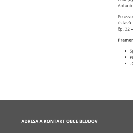
Antonín
Po osvo
ústavů 
čp. 32 
Prameny
S
P
„
ADRESA A KONTAKT OBCE BLUDOV