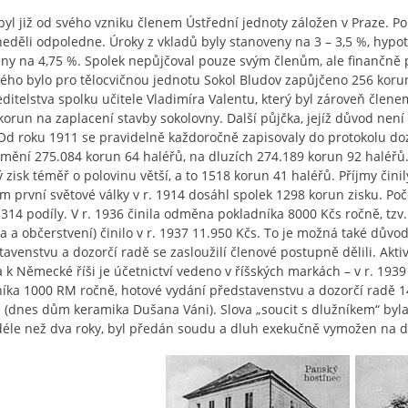
byl již od svého vzniku členem Ústřední jednoty záložen v Praze. P
neděli odpoledne. Úroky z vkladů byly stanoveny na 3 – 3,5 %, hypo
ny na 4,75 %. Spolek nepůjčoval pouze svým členům, ale finančně p
rého bylo pro tělocvičnou jednotu Sokol Bludov zapůjčeno 256 korun
editelstva spolku učitele Vladimíra Valentu, který byl zároveň člen
korun na zaplacení stavby sokolovny. Další půjčka, jejíž důvod není
Od roku 1911 se pravidelně každoročně zapisovaly do protokolu dozo
jmění 275.084 korun 64 haléřů, na dluzích 274.189 korun 92 haléřů.
tý zisk téměř o polovinu větší, a to 1518 korun 41 haléřů. Příjmy čin
m první světové války v r. 1914 dosáhl spolek 1298 korun zisku. Poč
 314 podíly. V r. 1936 činila odměna pokladníka 8000 Kčs ročně, tzv
 a občerstvení) činilo v r. 1937 11.950 Kčs. To je možná také dů
tavenstvu a dozorčí radě se zasloužilí členové postupně dělili. Aktiv
 k Německé říši je účetnictví vedeno v říšských markách – v r. 1939
íka 1000 RM ročně, hotové vydání představenstvu a dozorčí radě 1
 (dnes dům keramika Dušana Váni). Slova „soucit s dlužníkem“ byl
éle než dva roky, byl předán soudu a dluh exekučně vymožen na dlu