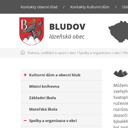
Kontakty obecní úřad
/
Kontakty Kulturní dům
/
Od
BLUDOV
lázeňská obec
Kultura, vzdělání a sport v obci
/
Spolky a organizace v obci
/
Hi
Kulturní dům a obecní klub
Můžeme 
Místní knihovna
zveřejň
Svatopl
Základní škola
ručením
Mateřská škola
rozrůst
dozorčí
Spolky a organizace v obci
bývaléh
byl zvo