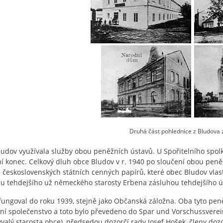
Druhá část pohlednice z Bludova 
udov využívala služby obou peněžních ústavů. U Spořitelního spolku
í konec. Celkový dluh obce Bludov v r. 1940 po sloučení obou peně
československých státních cenných papírů, které obec Bludov vl
u tehdejšího už německého starosty Erbena zásluhou tehdejšího ú
fungoval do roku 1939, stejně jako Občanská záložna. Oba tyto peně
lní společenstvo a toto bylo převedeno do Spar und Vorschussverein.
ývalý starosta obce), předsedou dozorčí rady Josef Hošek, členy dozorč