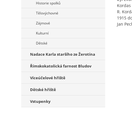
Historie spolků
Kordas 
R. Kord
Tělovýchovné
1915 do
Zájmové
Jan Pech
Kulturní
Dětské
Nadace Karla staršího ze Žerotína
Římskokatolická farnost Bludov
Víceúčelové hřiště
Dětské hřiště
Vstupenky