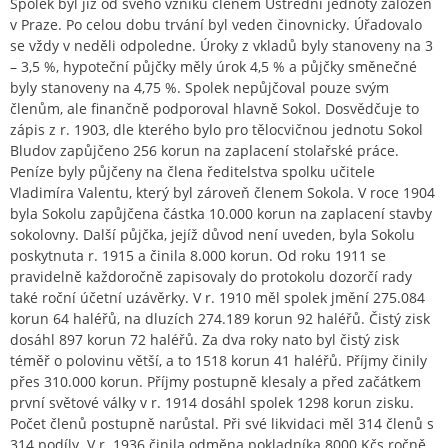
Spolek byl již od svého vzniku členem Ústřední jednoty záložen
v Praze. Po celou dobu trvání byl veden činovnicky. Úřadovalo
se vždy v neděli odpoledne. Úroky z vkladů byly stanoveny na 3
– 3,5 %, hypoteční půjčky měly úrok 4,5 % a půjčky směnečné
byly stanoveny na 4,75 %. Spolek nepůjčoval pouze svým
členům, ale finančně podporoval hlavně Sokol. Dosvědčuje to
zápis z r. 1903, dle kterého bylo pro tělocvičnou jednotu Sokol
Bludov zapůjčeno 256 korun na zaplacení stolařské práce.
Peníze byly půjčeny na člena ředitelstva spolku učitele
Vladimíra Valentu, který byl zároveň členem Sokola. V roce 1904
byla Sokolu zapůjčena částka 10.000 korun na zaplacení stavby
sokolovny. Další půjčka, jejíž důvod není uveden, byla Sokolu
poskytnuta r. 1915 a činila 8.000 korun. Od roku 1911 se
pravidelně každoročně zapisovaly do protokolu dozorčí rady
také roční účetní uzávěrky. V r. 1910 měl spolek jmění 275.084
korun 64 haléřů, na dluzích 274.189 korun 92 haléřů. Čistý zisk
dosáhl 897 korun 72 haléřů. Za dva roky nato byl čistý zisk
téměř o polovinu větší, a to 1518 korun 41 haléřů. Příjmy činily
přes 310.000 korun. Příjmy postupně klesaly a před začátkem
první světové války v r. 1914 dosáhl spolek 1298 korun zisku.
Počet členů postupně narůstal. Při své likvidaci měl 314 členů s
314 podíly. V r. 1936 činila odměna pokladníka 8000 Kčs ročně,