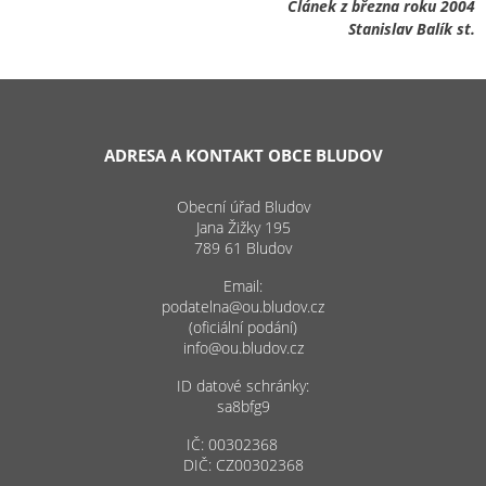
Článek z března roku 2004
Stanislav Balík st.
ADRESA A KONTAKT OBCE BLUDOV
Obecní úřad Bludov
Jana Žižky 195
789 61 Bludov
Email:
podatelna@ou.bludov.cz
(oficiální podání)
info@ou.bludov.cz
ID datové schránky:
sa8bfg9
IČ: 00302368
DIČ: CZ00302368