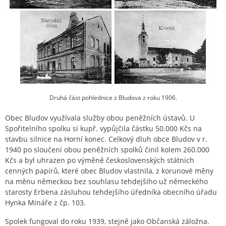
Druhá část pohlednice z Bludova z roku 1906.
Obec Bludov využívala služby obou peněžních ústavů. U
Spořitelního spolku si kupř. vypůjčila částku 50.000 Kčs na
stavbu silnice na Horní konec. Celkový dluh obce Bludov v r.
1940 po sloučení obou peněžních spolků činil kolem 260.000
Kčs a byl uhrazen po výměně československých státních
cenných papírů, které obec Bludov vlastnila, z korunové měny
na měnu německou bez souhlasu tehdejšího už německého
starosty Erbena zásluhou tehdejšího úředníka obecního úřadu
Hynka Mináře z čp. 103.
Spolek fungoval do roku 1939, stejně jako Občanská záložna.