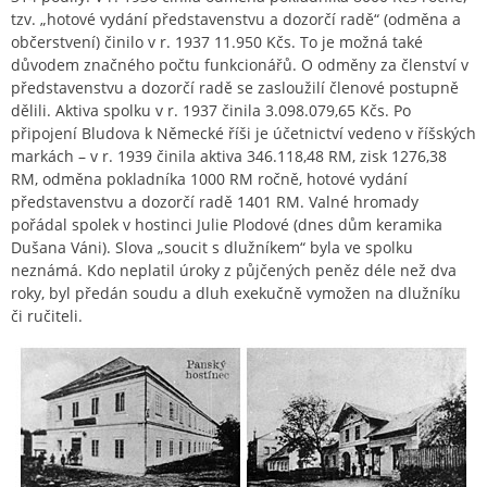
tzv. „hotové vydání představenstvu a dozorčí radě“ (odměna a
občerstvení) činilo v r. 1937 11.950 Kčs. To je možná také
důvodem značného počtu funkcionářů. O odměny za členství v
představenstvu a dozorčí radě se zasloužilí členové postupně
dělili. Aktiva spolku v r. 1937 činila 3.098.079,65 Kčs. Po
připojení Bludova k Německé říši je účetnictví vedeno v říšských
markách – v r. 1939 činila aktiva 346.118,48 RM, zisk 1276,38
RM, odměna pokladníka 1000 RM ročně, hotové vydání
představenstvu a dozorčí radě 1401 RM. Valné hromady
pořádal spolek v hostinci Julie Plodové (dnes dům keramika
Dušana Váni). Slova „soucit s dlužníkem“ byla ve spolku
neznámá. Kdo neplatil úroky z půjčených peněz déle než dva
roky, byl předán soudu a dluh exekučně vymožen na dlužníku
či ručiteli.