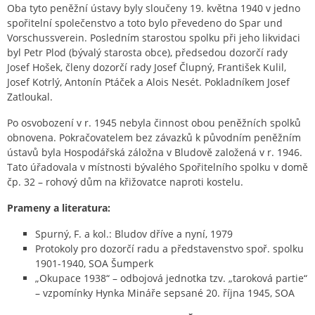
Oba tyto peněžní ústavy byly sloučeny 19. května 1940 v jedno
spořitelní společenstvo a toto bylo převedeno do Spar und
Vorschussverein. Posledním starostou spolku při jeho likvidaci
byl Petr Plod (bývalý starosta obce), předsedou dozorčí rady
Josef Hošek, členy dozorčí rady Josef Člupný, František Kulil,
Josef Kotrlý, Antonín Ptáček a Alois Nesét. Pokladníkem Josef
Zatloukal.
Po osvobození v r. 1945 nebyla činnost obou peněžních spolků
obnovena. Pokračovatelem bez závazků k původním peněžním
ústavů byla Hospodářská záložna v Bludově založená v r. 1946.
Tato úřadovala v místnosti bývalého Spořitelního spolku v domě
čp. 32 – rohový dům na křižovatce naproti kostelu.
Prameny a literatura:
Spurný, F. a kol.: Bludov dříve a nyní, 1979
Protokoly pro dozorčí radu a představenstvo spoř. spolku
1901-1940, SOA Šumperk
„Okupace 1938“ – odbojová jednotka tzv. „taroková partie“
– vzpomínky Hynka Mináře sepsané 20. října 1945, SOA