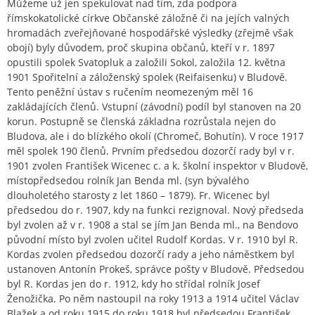
Můžeme už jen spekulovat nad tím, zda podpora
římskokatolické církve Občanské záložně či na jejích valných
hromadách zveřejňované hospodářské výsledky (zřejmě však
obojí) byly důvodem, proč skupina občanů, kteří v r. 1897
opustili spolek Svatopluk a založili Sokol, založila 12. května
1901 Spořitelní a záloženský spolek (Reifaisenku) v Bludově.
Tento peněžní ústav s ručením neomezeným měl 16
zakládajících členů. Vstupní (závodní) podíl byl stanoven na 20
korun. Postupně se členská základna rozrůstala nejen do
Bludova, ale i do blízkého okolí (Chromeč, Bohutín). V roce 1917
měl spolek 190 členů. Prvním předsedou dozorčí rady byl v r.
1901 zvolen František Wicenec c. a k. školní inspektor v Bludově,
místopředsedou rolník Jan Benda ml. (syn bývalého
dlouholetého starosty z let 1860 – 1879). Fr. Wicenec byl
předsedou do r. 1907, kdy na funkci rezignoval. Nový předseda
byl zvolen až v r. 1908 a stal se jím Jan Benda ml., na Bendovo
původní místo byl zvolen učitel Rudolf Kordas. V r. 1910 byl R.
Kordas zvolen předsedou dozorčí rady a jeho náměstkem byl
ustanoven Antonín Prokeš, správce pošty v Bludově. Předsedou
byl R. Kordas jen do r. 1912, kdy ho střídal rolník Josef
Ženožička. Po něm nastoupil na roky 1913 a 1914 učitel Václav
Blažek a od roku 1915 do roku 1918 byl předsedou František