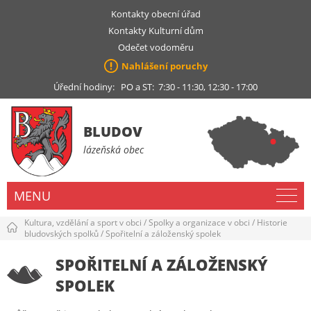
Kontakty obecní úřad
Kontakty Kulturní dům
Odečet vodoměru
Nahlášení poruchy
Úřední hodiny: PO a ST: 7:30 - 11:30, 12:30 - 17:00
BLUDOV
lázeňská obec
MENU
Kultura, vzdělání a sport v obci
/
Spolky a organizace v obci
/
Historie
bludovských spolků
/
Spořitelní a záloženský spolek
SPOŘITELNÍ A ZÁLOŽENSKÝ
SPOLEK