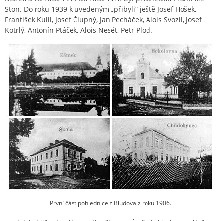
Ston. Do roku 1939 k uvedeným „přibyli“ ještě Josef Hošek,
František Kulil, Josef Člupný, Jan Pecháček, Alois Svozil, Josef
Kotrlý, Antonín Ptáček, Alois Nesét, Petr Plod.
První část pohlednice z Bludova z roku 1906.