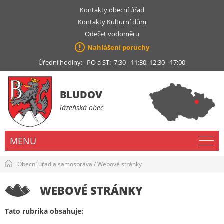
Kontakty obecní úřad
Kontakty Kulturní dům
Odečet vodoměru
Nahlášení poruchy
Úřední hodiny: PO a ST: 7:30 - 11:30, 12:30 - 17:00
BLUDOV
lázeňská obec
MENU
Obecní úřad a samospráva
/
Webové stránky
WEBOVÉ STRÁNKY
Tato rubrika obsahuje: