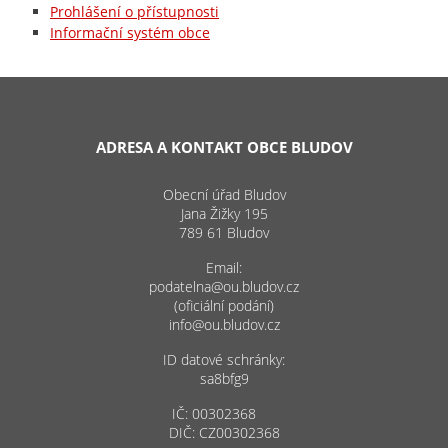
Prohlášení o přístupnosti
Informační systém obce
ADRESA A KONTAKT OBCE BLUDOV
Obecní úřad Bludov
Jana Žižky 195
789 61 Bludov
Email:
podatelna@ou.bludov.cz
(oficiální podání)
info@ou.bludov.cz
ID datové schránky:
sa8bfg9
IČ: 00302368
DIČ: CZ00302368