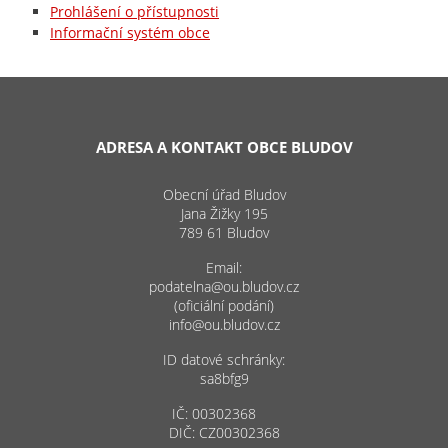
Prohlášení o přístupnosti
Informační systém obce
ADRESA A KONTAKT OBCE BLUDOV
Obecní úřad Bludov
Jana Žižky 195
789 61 Bludov
Email:
podatelna@ou.bludov.cz
(oficiální podání)
info@ou.bludov.cz
ID datové schránky:
sa8bfg9
IČ: 00302368
DIČ: CZ00302368