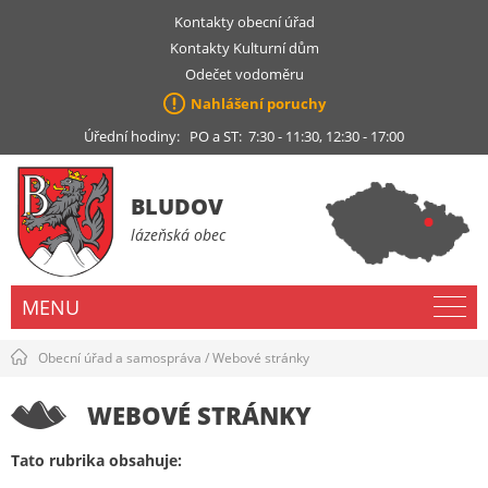
Kontakty obecní úřad
Kontakty Kulturní dům
Odečet vodoměru
Nahlášení poruchy
Úřední hodiny: PO a ST: 7:30 - 11:30, 12:30 - 17:00
BLUDOV
lázeňská obec
MENU
Obecní úřad a samospráva
/
Webové stránky
WEBOVÉ STRÁNKY
Tato rubrika obsahuje: