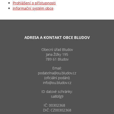
Prohlášení o přístupnosti
Informační systém obce
ADRESA A KONTAKT OBCE BLUDOV
Obecní úřad Bludov
Jana Žižky 195
789 61 Bludov
Email:
podatelna@ou.bludov.cz
(oficiální podání)
info@ou.bludov.cz
ID datové schránky:
sa8bfg9
IČ: 00302368
DIČ: CZ00302368