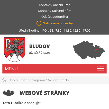
Kontakty obecní úřad
Kontakty Kulturní dům
Odečet vodoměru
Nahlášení poruchy
Úřední hodiny: PO a ST: 7:30 - 11:30, 12:30 - 17:00
BLUDOV
lázeňská obec
MENU
Obecní úřad a samospráva
/
Webové stránky
WEBOVÉ STRÁNKY
Tato rubrika obsahuje: