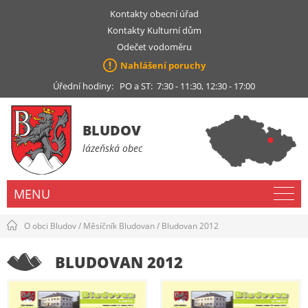
Kontakty obecní úřad
Kontakty Kulturní dům
Odečet vodoměru
Nahlášení poruchy
Úřední hodiny: PO a ST: 7:30 - 11:30, 12:30 - 17:00
BLUDOV
lázeňská obec
MENU
O obci Bludov
/
Měsíčník Bludovan
/
Bludovan 2012
BLUDOVAN 2012