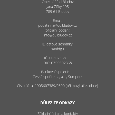
Obecní úřad Bludov
Jana Žižky 195
789 61 Bludov
Email:
podatelna@ou.bludov.cz
(oficiální podání)
info@ou.bludov.cz
ID datové schránky:
sa8bfg9
IČ: 00302368
DIČ: CZ00302368
Bankovní spojení:
Česká spořitelna, a.s., Šumperk
Číslo účtu: 1905607389/0800 (příjmový účet obce)
DŮLEŽITÉ ODKAZY
Základní údaje a kontakty