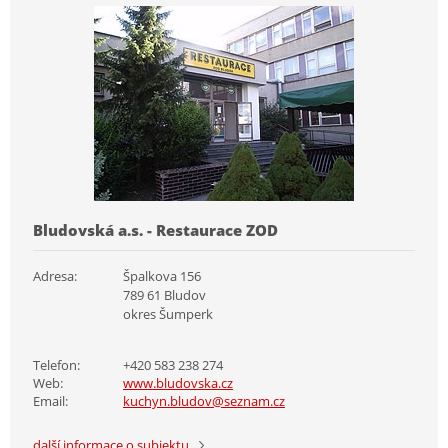
Bludovská a.s. - Restaurace ZOD
Adresa:
Špalkova 156
789 61 Bludov
okres Šumperk
Telefon:
+420 583 238 274
Web:
www.bludovska.cz
Email:
kuchyn.bludov@seznam.cz
další informace o subjektu