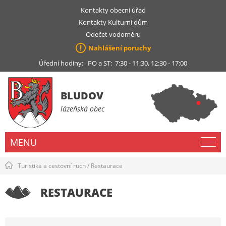
Kontakty obecní úřad
Kontakty Kulturní dům
Odečet vodoměru
Nahlášení poruchy
Úřední hodiny: PO a ST: 7:30 - 11:30, 12:30 - 17:00
BLUDOV
lázeňská obec
MENU
Turistika a cestovní ruch
/
Restaurace
RESTAURACE