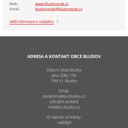
Web:
www.bludovecek.cz
Email:
bludovecek@bludovecek.cz
další informace o subjektu
ADRESA A KONTAKT OBCE BLUDOV
Obecní úřad Bludov
Jana Žižky 195
789 61 Bludov
Email:
podatelna@ou.bludov.cz
(oficiální podání)
info@ou.bludov.cz
ID datové schránky:
sa8bfg9