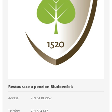
Restaurace a penzion Bludoveček
Adresa:
789 61 Bludov
Telefon:
731 534 417