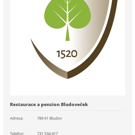
Restaurace a penzion Bludoveček
Adresa:
789 61 Bludov
Telefon:
731 534 417