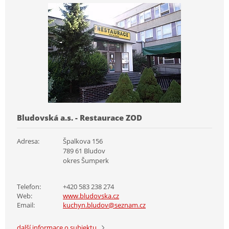
Bludovská a.s. - Restaurace ZOD
Adresa:
Špalkova 156
789 61 Bludov
okres Šumperk
Telefon:
+420 583 238 274
Web:
www.bludovska.cz
Email:
kuchyn.bludov@seznam.cz
další informace o subjektu