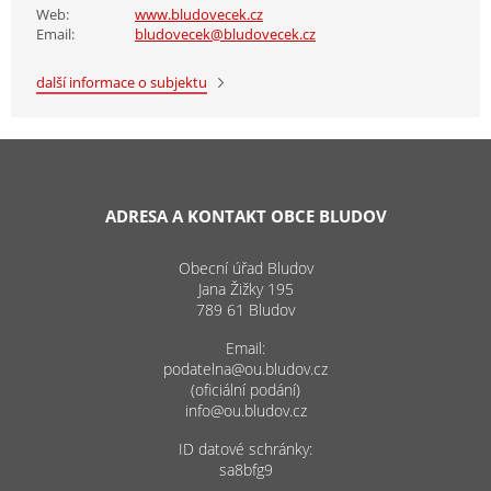
Web:
www.bludovecek.cz
Email:
bludovecek@bludovecek.cz
další informace o subjektu
ADRESA A KONTAKT OBCE BLUDOV
Obecní úřad Bludov
Jana Žižky 195
789 61 Bludov
Email:
podatelna@ou.bludov.cz
(oficiální podání)
info@ou.bludov.cz
ID datové schránky:
sa8bfg9