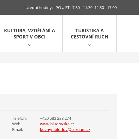
Úřední hodiny: PO a ST: 7:30 - 11:30, 12:30 - 17:00
KULTURA, VZDĚLÁNÍ A
TURISTIKA A
SPORT V OBCI
CESTOVNÍ RUCH
Telefon:
+420 583 238 274
Web:
www.bludovska.cz
Email:
kuchyn.bludov@seznam.cz