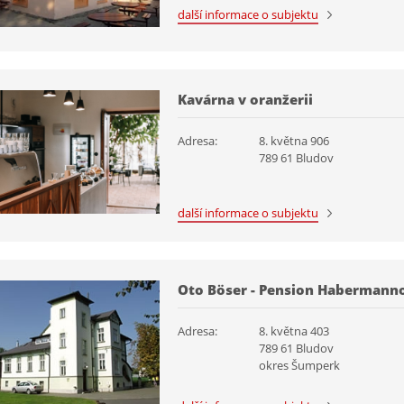
další informace o subjektu
Kavárna v oranžerii
Adresa:
8. května 906
789 61 Bludov
další informace o subjektu
Oto Böser - Pension Habermanno
Adresa:
8. května 403
789 61 Bludov
okres Šumperk