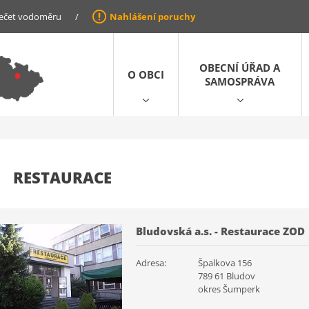
ečet vodoměru
/
Nahlášení poruchy
OBECNÍ ÚŘAD A
O OBCI
SAMOSPRÁVA
RESTAURACE
Bludovská a.s. - Restaurace ZOD
Adresa:
Špalkova 156
789 61 Bludov
okres Šumperk