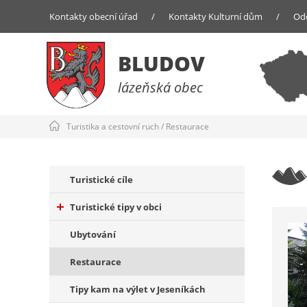
Kontakty obecní úřad
/
Kontakty Kulturní dům
/
Od
BLUDOV
lázeňská obec
Turistika a cestovní ruch
/
Restaurace
Turistické cíle
Turistické tipy v obci
Ubytování
Restaurace
Tipy kam na výlet v Jeseníkách