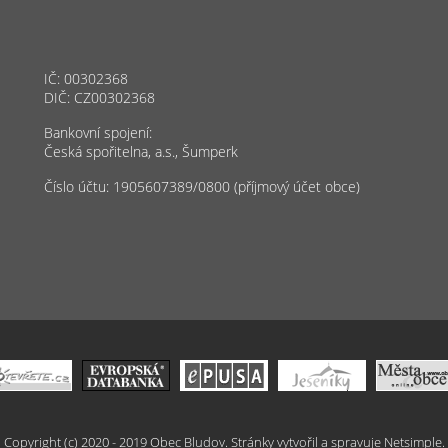
IČ: 00302368
DIČ: CZ00302368
Bankovní spojení:
Česká spořitelna, a.s., Šumperk
Číslo účtu: 1905607389/0800 (příjmový účet obce)
Copyright (c) 2020 - 2019 Obec Bludov. Stránky vytvořil a spravuje
Netsimple
.