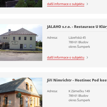
další informace o subjektu
JALAHO s.r.o. - Restaurace U Klár
Adresa:
Lázeňská 45
789 61 Bludov
okres Šumperk
další informace o subjektu
Jiří Nimrichtr - Hostinec Pod ko
Adresa:
K Zámečku 149
789 61 Bludov
okres Šumperk