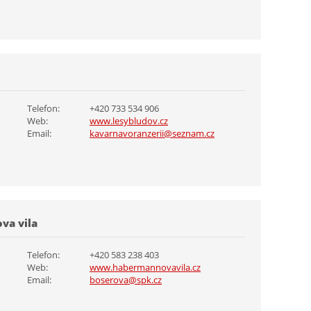
Telefon:
+420 733 534 906
Web:
www.lesybludov.cz
Email:
kavarnavoranzerii@seznam.cz
va vila
Telefon:
+420 583 238 403
Web:
www.habermannovavila.cz
Email:
boserova@spk.cz