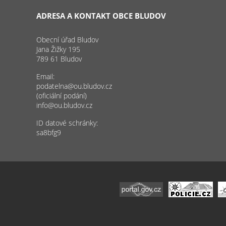
ADRESA A KONTAKT OBCE BLUDOV
Obecní úřad Bludov
Jana Žižky 195
789 61 Bludov
Email:
podatelna@ou.bludov.cz
(oficiální podání)
info@ou.bludov.cz
ID datové schránky:
sa8bfg9