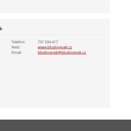
k
Telefon:
731 534 417
Web:
www.bludovecek.cz
Email:
bludovecek@bludovecek.cz