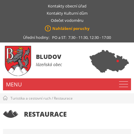
Kontakty obecní úřad
Kontakty Kulturní dům
Odečet vodoměru
Nahlášení poruchy
Úřední hodiny: PO a ST: 7:30 - 11:30, 12:30 - 17:00
BLUDOV
lázeňská obec
MENU
Turistika a cestovní ruch
/
Restaurace
RESTAURACE