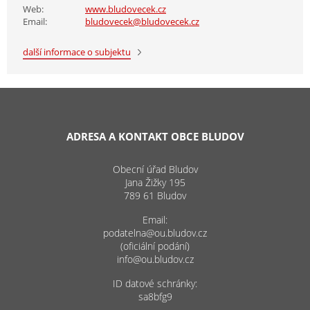
Web:
www.bludovecek.cz
Email:
bludovecek@bludovecek.cz
další informace o subjektu
ADRESA A KONTAKT OBCE BLUDOV
Obecní úřad Bludov
Jana Žižky 195
789 61 Bludov
Email:
podatelna@ou.bludov.cz
(oficiální podání)
info@ou.bludov.cz
ID datové schránky:
sa8bfg9