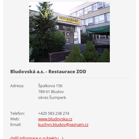
Bludovská a.s. - Restaurace ZOD
Adresa:
Špalkova 156
789 61 Bludov
okres Šumperk
Telefon:
+420 583 238 274
Web:
www.bludovska.cz
Email:
kuchyn.bludov@seznam.cz
další informace o subjektu