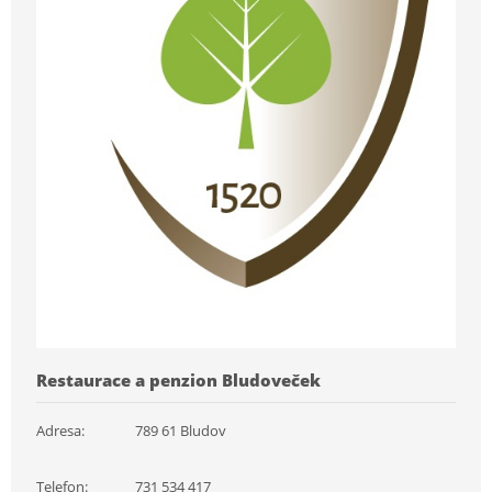
Restaurace a penzion Bludoveček
Adresa:
789 61 Bludov
Telefon:
731 534 417