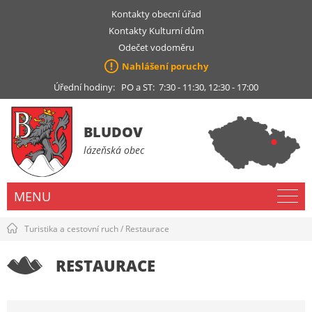
Kontakty obecní úřad
Kontakty Kulturní dům
Odečet vodoměru
Nahlášení poruchy
Úřední hodiny: PO a ST: 7:30 - 11:30, 12:30 - 17:00
BLUDOV
lázeňská obec
MENU
Turistika a cestovní ruch
/
Restaurace
RESTAURACE