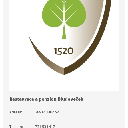
Restaurace a penzion Bludoveček
Adresa:
789 61 Bludov
Telefon:
731 534 417