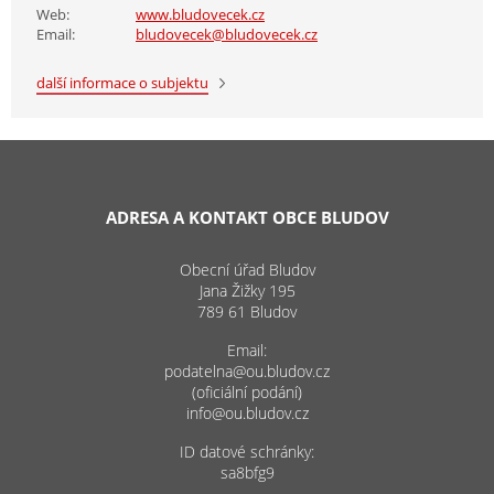
Web:
www.bludovecek.cz
Email:
bludovecek@bludovecek.cz
další informace o subjektu
ADRESA A KONTAKT OBCE BLUDOV
Obecní úřad Bludov
Jana Žižky 195
789 61 Bludov
Email:
podatelna@ou.bludov.cz
(oficiální podání)
info@ou.bludov.cz
ID datové schránky:
sa8bfg9