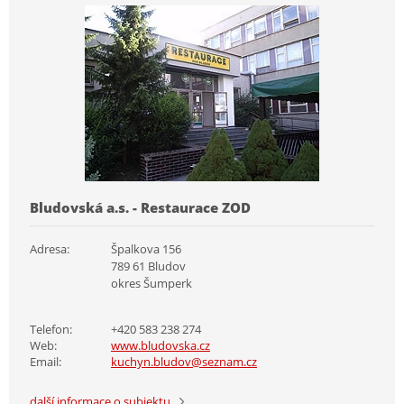
Bludovská a.s. - Restaurace ZOD
Adresa:
Špalkova 156
789 61 Bludov
okres Šumperk
Telefon:
+420 583 238 274
Web:
www.bludovska.cz
Email:
kuchyn.bludov@seznam.cz
další informace o subjektu