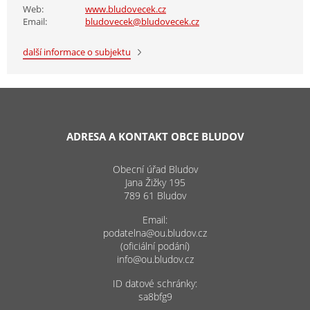
Web:
www.bludovecek.cz
Email:
bludovecek@bludovecek.cz
další informace o subjektu
ADRESA A KONTAKT OBCE BLUDOV
Obecní úřad Bludov
Jana Žižky 195
789 61 Bludov
Email:
podatelna@ou.bludov.cz
(oficiální podání)
info@ou.bludov.cz
ID datové schránky:
sa8bfg9