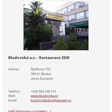
Bludovská a.s. - Restaurace ZOD
Adresa:
Špalkova 156
789 61 Bludov
okres Šumperk
Telefon:
+420 583 238 274
Web:
www.bludovska.cz
Email:
kuchyn.bludov@seznam.cz
další informace o subjektu