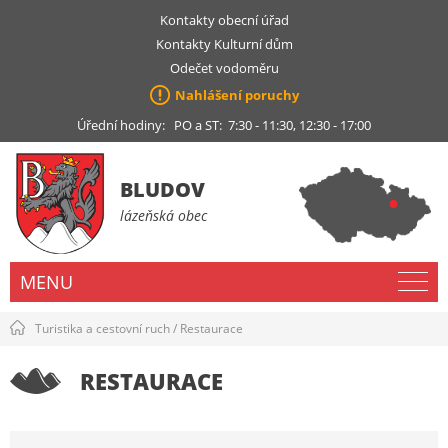
Kontakty obecní úřad
Kontakty Kulturní dům
Odečet vodoměru
Nahlášení poruchy
Úřední hodiny: PO a ST: 7:30 - 11:30, 12:30 - 17:00
BLUDOV
lázeňská obec
MENU
Turistika a cestovní ruch
/
Restaurace
RESTAURACE