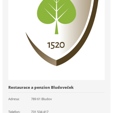
Restaurace a penzion Bludoveček
Adresa:
789 61 Bludov
Telefon:
731 534 417