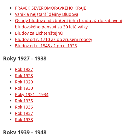
PRAVĚK SEVEROMORAVKÉHO KRAJE
Vznik a nejstarší dějiny Bludova
Osudy bludova od zboření jeho hradu až do zabavení
bludovského panství za 30 leté války
Bludov za Lichtenštejnů
Bludov od r. 1710 až do zrušení roboty
Bludov od r. 1848 až po r. 1926
Roky 1927 - 1938
Rok 1927
Rok 1928
Rok 1929
Rok 1930
Roky 1931 - 1934
Rok 1935
Rok 1936
Rok 1937
Rok 1938
Roky 1939 - 1948