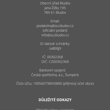
Obecní úřad Bludov
Jana Žižky 195
789 61 Bludov
Email:
podatelna@ou.bludov.cz
(oficiální podání)
info@ou.bludov.cz
ID datové schránky:
sa8bfg9
IČ: 00302368
DIČ: CZ00302368
Bankovní spojení:
Česká spořitelna, a.s., Šumperk
Číslo účtu: 1905607389/0800 (příjmový účet obce)
DŮLEŽITÉ ODKAZY