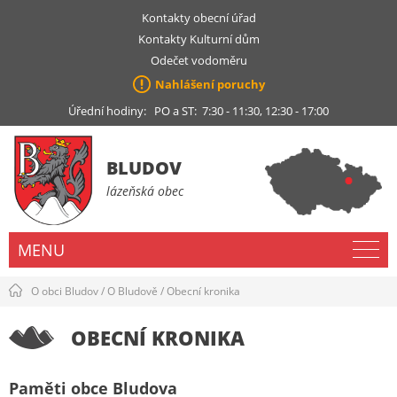
Kontakty obecní úřad
Kontakty Kulturní dům
Odečet vodoměru
Nahlášení poruchy
Úřední hodiny: PO a ST: 7:30 - 11:30, 12:30 - 17:00
BLUDOV
lázeňská obec
MENU
O obci Bludov
/
O Bludově
/
Obecní kronika
OBECNÍ KRONIKA
Paměti obce Bludova