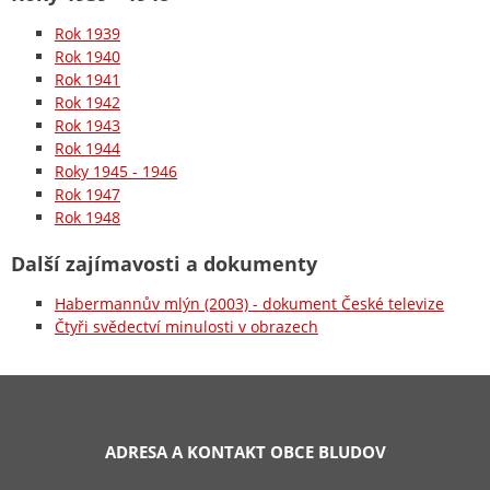
Rok 1939
Rok 1940
Rok 1941
Rok 1942
Rok 1943
Rok 1944
Roky 1945 - 1946
Rok 1947
Rok 1948
Další zajímavosti a dokumenty
Habermannův mlýn (2003) - dokument České televize
Čtyři svědectví minulosti v obrazech
ADRESA A KONTAKT OBCE BLUDOV